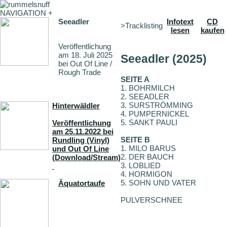
NAVIGATION +
Seeadler
Infotext
CD
>Tracklisting
lesen
kaufen
Veröffentlichung
am 18. Juli 2025
Seeadler (2025)
bei Out Of Line /
Rough Trade
SEITE A
1. BOHRMILCH
2. SEEADLER
3. SURSTRÖMMING
Hinterwäldler
4. PUMPERNICKEL
5. SANKT PAULI
Veröffentlichung
am 25.11.2022 bei
SEITE B
Rundling (Vinyl)
1. MILO BARUS
und Out Of Line
2. DER BAUCH
(Download/Stream)
3. LOBLIED
4. HORMIGON
5. SOHN UND VATER
Äquatortaufe
PULVERSCHNEE