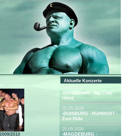
Aktuelle Konzerte
04.09.2026
-HANNOVER - Béi Chéz
Héinz
05.09.2026
-DUISBURG - RUHRORT -
Zum Hübi
25.09.2026
2009/2010
-MAGDEBURG -