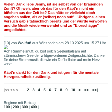
Vielen Dank liebe Jenny, ist sie selbst von der brauenden
Zunft? Oh weh, aber ob das für den Käpt'n nicht ein
bißchen aus der Zeit ist? Das hätte er vielleicht doch
angehen sollen, als er (selber) noch suff... Übrigens, einen
Versuch gab's tatsächlich bereits und der wurde verworfen
und die Musik wiederverwendet und zu "Eiorschägge"
umgedichtet.
[10] von
Wollfuß
aus Wiesbaden am 28.10.2025 um 15.27 Uhr
Ach Rummelsnuff, du bist solch Seelenbalsam auf
stürmischewr See der wildgewordenen Zeitgeschichte. Danke
für deine Strommusik die wie ein Defibrillator auf mein Herz
wirkt.
Käpt'n dankt für den Dank und ist gern für die mentale
Herzgesundheit zuständig.
|<< << <
1
2
3
4
5
6
7
8
9
10
>
>>
>>|
Beginne mit Beitrag:
100
|
200
|
300
|
400
|