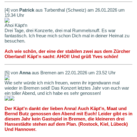
[4] von
Patrick
aus Turbenthal (Schweiz) am 26.01.2026 um
19.34 Uhr
Ahoi Käpt‘n
Drei Tage, drei Konzerte, drei mal Rummelsnuff. Es war
fantastisch. Ich freue mich schon Dich mal in deiner Heimat zu
besuchen.
Ach wie schön, der eine der stabilen zwei aus dem Zürcher
Oberland! Käpt'n sacht: AHOI! Und grüß Yves schön!
[5] von
Anna
aus Bremen am 22.01.2026 um 23.52 Uhr
Wie sehr würde ich mich freuen, wenn ihr irgendwann mal
wieder in Bremen seid! Das Konzert letztes Jahr von euch war
ein toller Abend, und ich habe es sehr genossen!
Der Käpt'n dankt der lieben Anna! Auch Käpt'n, Maat und
Bernd Butz genossen den Abend mit Euch! Leider gibt es in
diesem Jahr kein Gastspiel in Bremen, die kleineren drei
Hansestädte stehen auf dem Plan. (Rostock, Kiel, Lübeck)
Und Hannover.