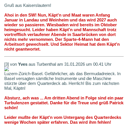
Gruß aus Kaiserslautern!
Ahoi in den SW! Nun, Käpt'n und Maat waren Anfang
Januar in Landau und Weinheim und das wird 2027 auch
wieder so passieren. Wiesbaden wird bereits im Oktober
heimgesucht. Leider haben Käpt'n und Mannschaft trotz
vortrefflich verlaufener Abende in Saarbrücken von dort
nichts mehr vernommen. Der Sparte-4-Mann hat den
Arbeitsort gewechselt. Und Sektor Heimat hat dem Käpt'n
nicht geantwortet.
[3] von
Yves
aus Turbenthal am 31.01.2026 um 00.41 Uhr
Luzern-Zürich-Basel. Gefährlicher, als das Bermudadreieck. In
Basel versagten sämtliche Instrumente und die Maschine
stürzte über dem Quarterdeck ab. Herrlich! Bis zum nächsten
Mal, Käptn!
Absturz, ach was ... Am dritten Abend in Folge sind ein paar
Turbulenzen gestattet. Danke für die Treue und grüß Patrick
schön!
Leider mußte der Käpt'n vom Untergang des Quarterdecks
wenige Wochen später erfahren. Das wird ihm fehlen!