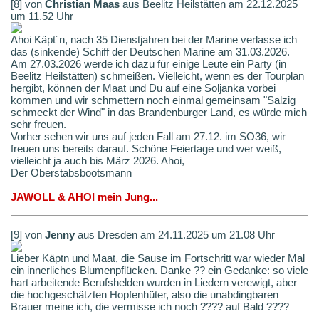
[8] von
Christian Maas
aus Beelitz Heilstätten am 22.12.2025
um 11.52 Uhr
Ahoi Käpt´n, nach 35 Dienstjahren bei der Marine verlasse ich
das (sinkende) Schiff der Deutschen Marine am 31.03.2026.
Am 27.03.2026 werde ich dazu für einige Leute ein Party (in
Beelitz Heilstätten) schmeißen. Vielleicht, wenn es der Tourplan
hergibt, können der Maat und Du auf eine Soljanka vorbei
kommen und wir schmettern noch einmal gemeinsam "Salzig
schmeckt der Wind" in das Brandenburger Land, es würde mich
sehr freuen.
Vorher sehen wir uns auf jeden Fall am 27.12. im SO36, wir
freuen uns bereits darauf. Schöne Feiertage und wer weiß,
vielleicht ja auch bis März 2026. Ahoi,
Der Oberstabsbootsmann
JAWOLL & AHOI mein Jung...
[9] von
Jenny
aus Dresden am 24.11.2025 um 21.08 Uhr
Lieber Käptn und Maat, die Sause im Fortschritt war wieder Mal
ein innerliches Blumenpflücken. Danke ?? ein Gedanke: so viele
hart arbeitende Berufshelden wurden in Liedern verewigt, aber
die hochgeschätzten Hopfenhüter, also die unabdingbaren
Brauer meine ich, die vermisse ich noch ???? auf Bald ????