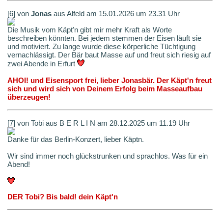
[6] von
Jonas
aus Alfeld am 15.01.2026 um 23.31 Uhr
Die Musik vom Käpt'n gibt mir mehr Kraft als Worte
beschreiben könnten. Bei jedem stemmen der Eisen läuft sie
und motiviert. Zu lange wurde diese körperliche Tüchtigung
vernachlässigt. Der Bär baut Masse auf und freut sich riesig auf
zwei Abende in Erfurt
AHOI! und Eisensport frei, lieber Jonasbär. Der Käpt'n freut
sich und wird sich von Deinem Erfolg beim Masseaufbau
überzeugen!
[7] von Tobi aus B E R L I N am 28.12.2025 um 11.19 Uhr
Danke für das Berlin-Konzert, lieber Käptn.
Wir sind immer noch glückstrunken und sprachlos. Was für ein
Abend!
DER Tobi? Bis bald! dein Käpt'n