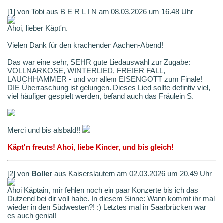
[1] von Tobi aus B E R L I N am 08.03.2026 um 16.48 Uhr
Ahoi, lieber Käpt'n.
Vielen Dank für den krachenden Aachen-Abend!
Das war eine sehr, SEHR gute Liedauswahl zur Zugabe:
VOLLNARKOSE, WINTERLIED, FREIER FALL,
LAUCHHAMMER - und vor allem EISENGOTT zum Finale!
DIE Überraschung ist gelungen. Dieses Lied sollte defintiv viel,
viel häufiger gespielt werden, befand auch das Fräulein S.
Merci und bis alsbald!!
Käpt'n freuts! Ahoi, liebe Kinder, und bis gleich!
[2] von
Boller
aus Kaiserslautern am 02.03.2026 um 20.49 Uhr
Ahoi Käptain, mir fehlen noch ein paar Konzerte bis ich das
Dutzend bei dir voll habe. In diesem Sinne: Wann kommt ihr mal
wieder in den Südwesten?! :) Letztes mal in Saarbrücken war
es auch genial!