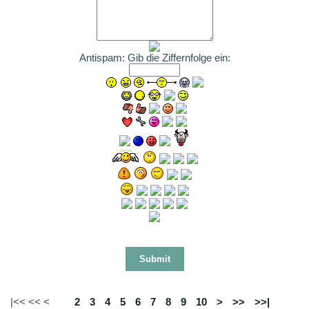
Antispam: Gib die Ziffernfolge ein:
|<< << <
1
2
3
4
5
6
7
8
9
10
>
>>
>>|