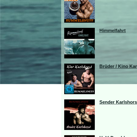
Himmelfahrt
Brüder / Kino Kar
Sender Karlshors