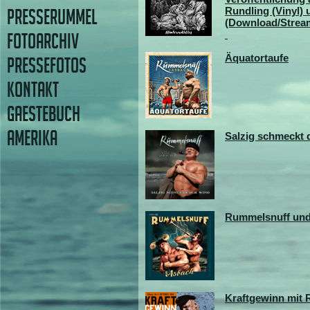
Rundling (Vinyl) 
PRESSERUMMEL
(Download/Strea
FOTOARCHIV
Äquatortaufe
PRESSEFOTOS
KONTAKT
GAESTEBUCH
AMERIKA
Salzig schmeckt 
Rummelsnuff un
Kraftgewinn mit