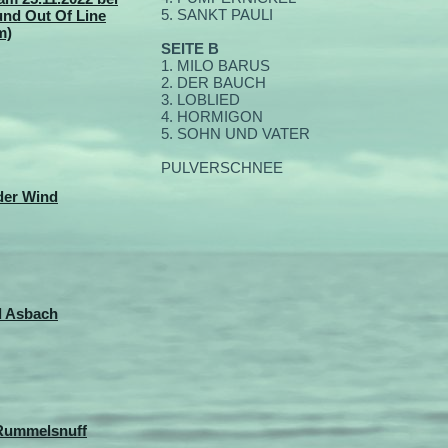
5. SANKT PAULI
und Out Of Line
m)
SEITE B
1. MILO BARUS
2. DER BAUCH
3. LOBLIED
4. HORMIGON
5. SOHN UND VATER
PULVERSCHNEE
der Wind
d Asbach
 Rummelsnuff