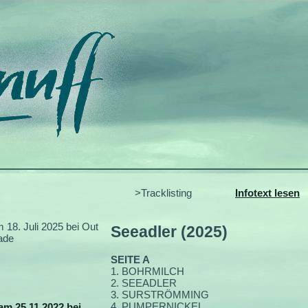
>Tracklisting
Infotext lesen
m 18. Juli 2025 bei Out
Seeadler (2025)
ade
SEITE A
1. BOHRMILCH
2. SEEADLER
3. SURSTRÖMMING
4. PUMPERNICKEL
am 25.11.2022 bei