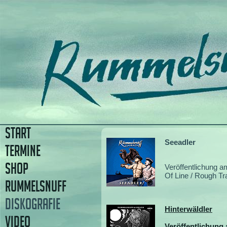
START
Seeadler
TERMINE
SHOP
Veröffentlichung a
Of Line / Rough Tr
RUMMELSNUFF
DISKOGRAFIE
Hinterwäldler
VIDEO
Veröffentlichung 