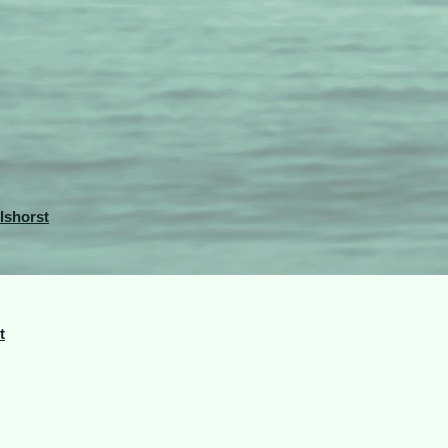
lshorst
t