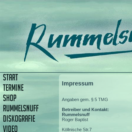
START
Impressum
TERMINE
SHOP
Angaben gem. § 5 TMG
RUMMELSNUFF
Betreiber und Kontakt:
Rummelsnuff
DISKOGRAFIE
Roger Baptist
VIDEO
Köllnische Str.7