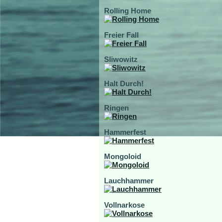
Rolling Home
Freier Fall
Sliwowitz
Halt Durch!
Ringen
Hammerfest
Mongoloid
Lauchhammer
Vollnarkose