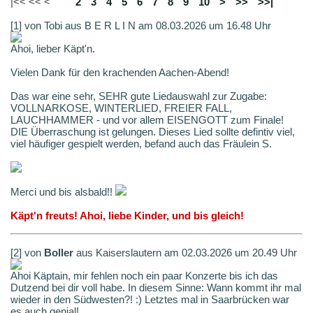
|<< << <
1
2
3
4
5
6
7
8
9
10
>
>>
>>|
[1] von Tobi aus B E R L I N am 08.03.2026 um 16.48 Uhr
Ahoi, lieber Käpt'n.
Vielen Dank für den krachenden Aachen-Abend!
Das war eine sehr, SEHR gute Liedauswahl zur Zugabe:
VOLLNARKOSE, WINTERLIED, FREIER FALL,
LAUCHHAMMER - und vor allem EISENGOTT zum Finale!
DIE Überraschung ist gelungen. Dieses Lied sollte defintiv viel,
viel häufiger gespielt werden, befand auch das Fräulein S.
Merci und bis alsbald!!
Käpt'n freuts! Ahoi, liebe Kinder, und bis gleich!
[2] von
Boller
aus Kaiserslautern am 02.03.2026 um 20.49 Uhr
Ahoi Käptain, mir fehlen noch ein paar Konzerte bis ich das
Dutzend bei dir voll habe. In diesem Sinne: Wann kommt ihr mal
wieder in den Südwesten?! :) Letztes mal in Saarbrücken war
es auch genial!