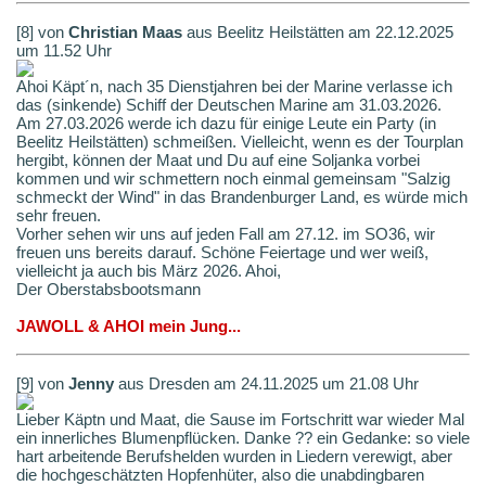
[8] von
Christian Maas
aus Beelitz Heilstätten am 22.12.2025
um 11.52 Uhr
Ahoi Käpt´n, nach 35 Dienstjahren bei der Marine verlasse ich
das (sinkende) Schiff der Deutschen Marine am 31.03.2026.
Am 27.03.2026 werde ich dazu für einige Leute ein Party (in
Beelitz Heilstätten) schmeißen. Vielleicht, wenn es der Tourplan
hergibt, können der Maat und Du auf eine Soljanka vorbei
kommen und wir schmettern noch einmal gemeinsam "Salzig
schmeckt der Wind" in das Brandenburger Land, es würde mich
sehr freuen.
Vorher sehen wir uns auf jeden Fall am 27.12. im SO36, wir
freuen uns bereits darauf. Schöne Feiertage und wer weiß,
vielleicht ja auch bis März 2026. Ahoi,
Der Oberstabsbootsmann
JAWOLL & AHOI mein Jung...
[9] von
Jenny
aus Dresden am 24.11.2025 um 21.08 Uhr
Lieber Käptn und Maat, die Sause im Fortschritt war wieder Mal
ein innerliches Blumenpflücken. Danke ?? ein Gedanke: so viele
hart arbeitende Berufshelden wurden in Liedern verewigt, aber
die hochgeschätzten Hopfenhüter, also die unabdingbaren