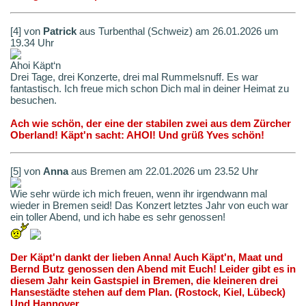
[4] von
Patrick
aus Turbenthal (Schweiz) am 26.01.2026 um
19.34 Uhr
Ahoi Käpt‘n
Drei Tage, drei Konzerte, drei mal Rummelsnuff. Es war
fantastisch. Ich freue mich schon Dich mal in deiner Heimat zu
besuchen.
Ach wie schön, der eine der stabilen zwei aus dem Zürcher
Oberland! Käpt'n sacht: AHOI! Und grüß Yves schön!
[5] von
Anna
aus Bremen am 22.01.2026 um 23.52 Uhr
Wie sehr würde ich mich freuen, wenn ihr irgendwann mal
wieder in Bremen seid! Das Konzert letztes Jahr von euch war
ein toller Abend, und ich habe es sehr genossen!
Der Käpt'n dankt der lieben Anna! Auch Käpt'n, Maat und
Bernd Butz genossen den Abend mit Euch! Leider gibt es in
diesem Jahr kein Gastspiel in Bremen, die kleineren drei
Hansestädte stehen auf dem Plan. (Rostock, Kiel, Lübeck)
Und Hannover.