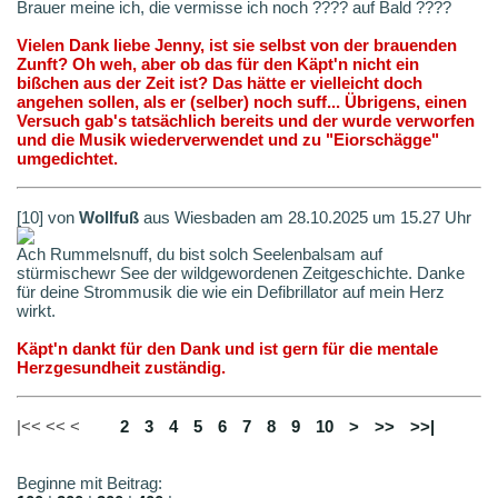
Brauer meine ich, die vermisse ich noch ???? auf Bald ????
Vielen Dank liebe Jenny, ist sie selbst von der brauenden
Zunft? Oh weh, aber ob das für den Käpt'n nicht ein
bißchen aus der Zeit ist? Das hätte er vielleicht doch
angehen sollen, als er (selber) noch suff... Übrigens, einen
Versuch gab's tatsächlich bereits und der wurde verworfen
und die Musik wiederverwendet und zu "Eiorschägge"
umgedichtet.
[10] von
Wollfuß
aus Wiesbaden am 28.10.2025 um 15.27 Uhr
Ach Rummelsnuff, du bist solch Seelenbalsam auf
stürmischewr See der wildgewordenen Zeitgeschichte. Danke
für deine Strommusik die wie ein Defibrillator auf mein Herz
wirkt.
Käpt'n dankt für den Dank und ist gern für die mentale
Herzgesundheit zuständig.
|<< << <
1
2
3
4
5
6
7
8
9
10
>
>>
>>|
Beginne mit Beitrag: