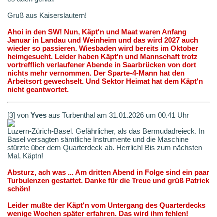
Gruß aus Kaiserslautern!
Ahoi in den SW! Nun, Käpt'n und Maat waren Anfang
Januar in Landau und Weinheim und das wird 2027 auch
wieder so passieren. Wiesbaden wird bereits im Oktober
heimgesucht. Leider haben Käpt'n und Mannschaft trotz
vortrefflich verlaufener Abende in Saarbrücken von dort
nichts mehr vernommen. Der Sparte-4-Mann hat den
Arbeitsort gewechselt. Und Sektor Heimat hat dem Käpt'n
nicht geantwortet.
[3] von
Yves
aus Turbenthal am 31.01.2026 um 00.41 Uhr
Luzern-Zürich-Basel. Gefährlicher, als das Bermudadreieck. In
Basel versagten sämtliche Instrumente und die Maschine
stürzte über dem Quarterdeck ab. Herrlich! Bis zum nächsten
Mal, Käptn!
Absturz, ach was ... Am dritten Abend in Folge sind ein paar
Turbulenzen gestattet. Danke für die Treue und grüß Patrick
schön!
Leider mußte der Käpt'n vom Untergang des Quarterdecks
wenige Wochen später erfahren. Das wird ihm fehlen!