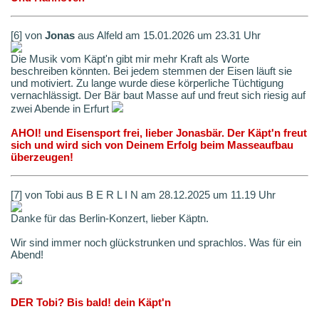
[6] von
Jonas
aus Alfeld am 15.01.2026 um 23.31 Uhr
Die Musik vom Käpt'n gibt mir mehr Kraft als Worte
beschreiben könnten. Bei jedem stemmen der Eisen läuft sie
und motiviert. Zu lange wurde diese körperliche Tüchtigung
vernachlässigt. Der Bär baut Masse auf und freut sich riesig auf
zwei Abende in Erfurt
AHOI! und Eisensport frei, lieber Jonasbär. Der Käpt'n freut
sich und wird sich von Deinem Erfolg beim Masseaufbau
überzeugen!
[7] von Tobi aus B E R L I N am 28.12.2025 um 11.19 Uhr
Danke für das Berlin-Konzert, lieber Käptn.
Wir sind immer noch glückstrunken und sprachlos. Was für ein
Abend!
DER Tobi? Bis bald! dein Käpt'n