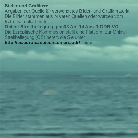
Bilder und Grafiken:
Angaben der Quelle für verwendetes Bilder- und Grafikmaterial:
Die Bilder stammen aus privaten Quellen oder wurden vom
Betreiber selbst erstellt
Online-Streitbeilegung gemäß Art. 14 Abs. 1 ODR-VO
Die Europäische Kommission stellt eine Plattform zur Online-
Streitbeilegung (OS) bereit, die Sie unter
http://ec.europa.eu/consumers/odr/
finden.