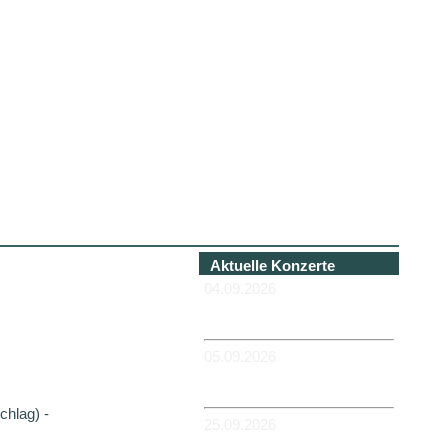
Aktuelle Konzerte
04.09.2026
-HANNOVER - Béi Chéz
Héinz
05.09.2026
-DUISBURG - RUHRORT -
Zum Hübi
hlag) -
25.09.2026
-MAGDEBURG -