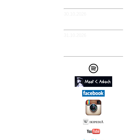
Flowerpower
30.10.2026
-WIESBADEN -
Schlachthof
31.10.2026
-KÖLN - BüZe Ehrenfeld -
Em Drügge Pitter: 9.
HAFENCASINO