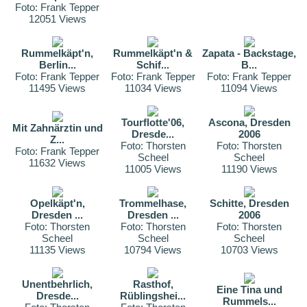
Foto: Frank Tepper
12051 Views
Rummelkäpt'n,
Rummelkäpt'n &
Zapata - Backstage,
Berlin...
Schif...
B...
Foto: Frank Tepper
Foto: Frank Tepper
Foto: Frank Tepper
11495 Views
11034 Views
11094 Views
Tourflotte'06,
Ascona, Dresden
Mit Zahnärztin und
Dresde...
2006
Z...
Foto: Thorsten
Foto: Thorsten
Foto: Frank Tepper
Scheel
Scheel
11632 Views
11005 Views
11190 Views
Opelkäpt'n,
Trommelhase,
Schitte, Dresden
Dresden ...
Dresden ...
2006
Foto: Thorsten
Foto: Thorsten
Foto: Thorsten
Scheel
Scheel
Scheel
11135 Views
10794 Views
10703 Views
Unentbehrlich,
Rasthof,
Eine Tina und
Dresde...
Rüblingshei...
Rummels...