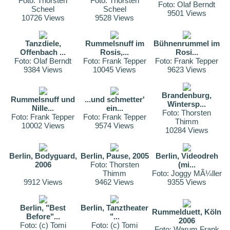
Foto: Thorsten
Foto: Thorsten
Foto: Olaf Berndt
Scheel
Scheel
9501 Views
10726 Views
9528 Views
Tanzdiele,
Rummelsnuff im
Bühnenrummel im
Offenbach ...
Rosis,...
Rosi...
Foto: Olaf Berndt
Foto: Frank Tepper
Foto: Frank Tepper
9384 Views
10045 Views
9623 Views
Brandenburg,
Rummelsnuff und
...und schmetter'
Wintersp...
Nille...
ein...
Foto: Thorsten
Foto: Frank Tepper
Foto: Frank Tepper
Thimm
10002 Views
9574 Views
10284 Views
Berlin, Bodyguard,
Berlin, Pause, 2005
Berlin, Videodreh
2006
Foto: Thorsten
(mi...
Thimm
Foto: Joggy MÃ¼ller
9912 Views
9462 Views
9355 Views
Berlin, "Best
Berlin, Tanztheater
Rummelduett, Köln
Before"...
"...
2006
Foto: (c) Tomi
Foto: (c) Tomi
Foto: Warum Frank