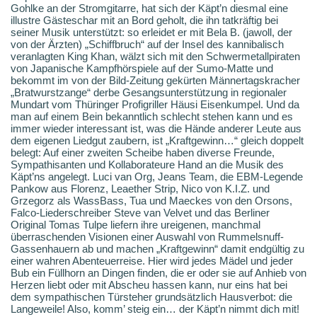
Gohlke an der Stromgitarre, hat sich der Käpt’n diesmal eine
illustre Gästeschar mit an Bord geholt, die ihn tatkräftig bei
seiner Musik unterstützt: so erleidet er mit Bela B. (jawoll, der
von der Ärzten) „Schiffbruch“ auf der Insel des kannibalisch
veranlagten King Khan, wälzt sich mit den Schwermetallpiraten
von Japanische Kampfhörspiele auf der Sumo-Matte und
bekommt im von der Bild-Zeitung gekürten Männertagskracher
„Bratwurstzange“ derbe Gesangsunterstützung in regionaler
Mundart vom Thüringer Profigriller Häusi Eisenkumpel. Und da
man auf einem Bein bekanntlich schlecht stehen kann und es
immer wieder interessant ist, was die Hände anderer Leute aus
dem eigenen Liedgut zaubern, ist „Kraftgewinn…“ gleich doppelt
belegt: Auf einer zweiten Scheibe haben diverse Freunde,
Sympathisanten und Kollaborateure Hand an die Musik des
Käpt’ns angelegt. Luci van Org, Jeans Team, die EBM-Legende
Pankow aus Florenz, Leaether Strip, Nico von K.I.Z. und
Grzegorz als WassBass, Tua und Maeckes von den Orsons,
Falco-Liederschreiber Steve van Velvet und das Berliner
Original Tomas Tulpe liefern ihre ureigenen, manchmal
überraschenden Visionen einer Auswahl von Rummelsnuff-
Gassenhauern ab und machen „Kraftgewinn“ damit endgültig zu
einer wahren Abenteuerreise. Hier wird jedes Mädel und jeder
Bub ein Füllhorn an Dingen finden, die er oder sie auf Anhieb von
Herzen liebt oder mit Abscheu hassen kann, nur eins hat bei
dem sympathischen Türsteher grundsätzlich Hausverbot: die
Langeweile! Also, komm’ steig ein… der Käpt’n nimmt dich mit!