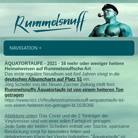
NAVIGATION +
ÄQUATORTAUFE - 2021 - 16 mehr oder weniger heitere
Heimatweisen auf Rummelsnuffsche Art
Das erste reguläre Neualbum seit fünf Jahren steigt in die
deutschen Albumcharts auf Platz 51
ein.
Jörg Scheller von der Neuen Zürcher Zeitung stellt fest:
Rummelsnuffs Äquatortaufe ist von einem heiteren Ton
getragen
https://www.nzz.ch/feuilleton/rummelsnuff-aequatortaufe-ist-
von-einem-heiteren-ton-getragen-ld.1638366
Abbildung unten
: Das Cover und die 2 Tonträger der
Vinylversion sind von einer edlen Farbigkeit getragen.
Jede Seite der beiden Scheiben enthält vier Stücke, sparsame
Bestückung sorgt für besonders fetten und
detailgetreuen Klang bei Vinylschallplatten. "Äquatortaufe" ist