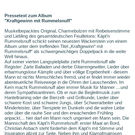
Pressetext zum Album
"Kraftgewinn mit Rummelsnuff"
Muskelbepacktes Original, Charmebolzen mit Reibeisenstimme
und Liebling des gesamtdeutschen Feuilletons: Käpt’n
Rummelsnuff schickt seinen neuesten Wackerstein von einem
Album unter dem treffenden Titel „Kraftgewinn“ mit
Rummelsnuff“ als schwergewichtiges Doppelpack in die weite
Welt hinaus.
Auf seiner vierten Langspielplatte zieht Rummelsnuff alle
Register: Zarte Balladen und derbe Gitarrengewitter, Lieder über
erbarmungslose Kämpfe und über völlige Ergebenheit - diesem
Mann ist nichts Menschliches fremd, und er findet immer wieder
abenteuerliche Reisewege in die Ohren der Lauschenden. Im
Kern macht Rummelsnuff aber immer Musik für Männer …und
deren Sympathisantinnen. Ob er nun die Begleitmusik zum
Hanteltraining oder die Bierzelt- und Grillrunde, Lieder über
schwere Kost und schwere Jungs, über Schwerarbeiter und
Minderleister, über Tierspiele im Dunkeln und die wahre Liebe
oder über die rauhe See und den erwachenden Frühling
anpackt… hier darf ein Mann noch ungeniert ein Mann sein. Die
Mannschaft des Käpt’n Rummelsnuff: erster Maat an Bord,
Christian Asbach steht fürderhin dem Käpt’n mit Stimme und
Inspiration allzeit zur Seite. Neben ihm und Klampfmatrosen