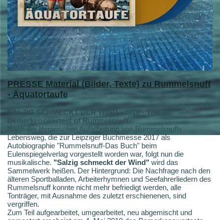
PRESSE
Material (Bilder, Texte) zu Rummelsnuff
- Äquatortaufe
SALZIG SCHMECKT DER WIND - 2018 - The
Bemerkenswertest of Rummelsnuff
Nach der literarischen Aufarbeitung von Rummelsnuffs
Lebensweg, die zur Leipziger Buchmesse 2017 als
Autobiographie "Rummelsnuff-Das Buch" beim
Eulenspiegelverlag vorgestellt worden war, folgt nun die
musikalische.
"Salzig schmeckt der Wind"
wird das
Sammelwerk heißen. Der Hintergrund: Die Nachfrage nach den
älteren Sportballaden, Arbeiterhymnen und Seefahrerliedern des
Rummelsnuff konnte nicht mehr befriedigt werden, alle
Tonträger, mit Ausnahme des zuletzt erschienenen, sind
vergriffen.
Zum Teil aufgearbeitet, umgearbeitet, neu abgemischt und