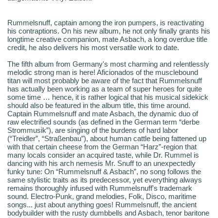
Rummelsnuff, captain among the iron pumpers, is reactivating
his contraptions. On his new album, he not only finally grants his
longtime creative companion, mate Asbach, a long overdue title
credit, he also delivers his most versatile work to date.
The fifth album from Germany's most charming and relentlessly
melodic strong man is here! Aficionados of the musclebound
titan will most probably be aware of the fact that Rummelsnuff
has actually been working as a team of super heroes for quite
some time … hence, it is rather logical that his musical sidekick
should also be featured in the album title, this time around.
Captain Rummelsnuff and mate Asbach, the dynamic duo of
raw electrified sounds (as defined in the German term “derbe
Strommusik”), are singing of the burdens of hard labor
(“Treidler”, “Straßenbau”), about human cattle being fattened up
with that certain cheese from the German “Harz”-region that
many locals consider an acquired taste, while Dr. Rummel is
dancing with his arch nemesis Mr. Snuff to an unexpectedly
funky tune: On “Rummelsnuff & Asbach”, no song follows the
same stylistic traits as its predecessor, yet everything always
remains thoroughly infused with Rummelsnuff's trademark
sound. Electro-Punk, grand melodies, Folk, Disco, maritime
songs... just about anything goes! Rummelsnuff, the ancient
bodybuilder with the rusty dumbbells and Asbach, tenor baritone