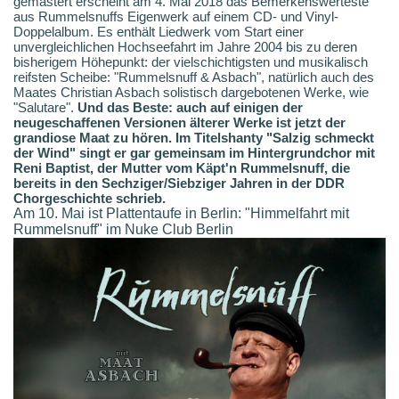
gemastert erscheint am 4. Mai 2018 das Bemerkenswerteste
aus Rummelsnuffs Eigenwerk auf einem CD- und Vinyl-
Doppelalbum. Es enthält Liedwerk vom Start einer
unvergleichlichen Hochseefahrt im Jahre 2004 bis zu deren
bisherigem Höhepunkt: der vielschichtigsten und musikalisch
reifsten Scheibe: "Rummelsnuff & Asbach", natürlich auch des
Maates Christian Asbach solistisch dargebotenen Werke, wie
"Salutare".
Und das Beste: auch auf einigen der
neugeschaffenen Versionen älterer Werke ist jetzt der
grandiose Maat zu hören. Im Titelshanty "Salzig schmeckt
der Wind" singt er gar gemeinsam im Hintergrundchor mit
Reni Baptist, der Mutter vom Käpt'n Rummelsnuff, die
bereits in den Sechziger/Siebziger Jahren in der DDR
Chorgeschichte schrieb.
Am 10. Mai ist Plattentaufe in Berlin: "Himmelfahrt mit
Rummelsnuff" im Nuke Club Berlin