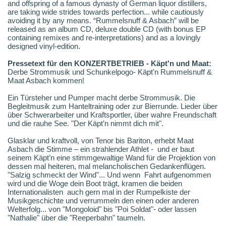
and offspring of a famous dynasty of German liquor distillers,
are taking wide strides towards perfection... while cautiously
avoiding it by any means. “Rummelsnuff & Asbach” will be
released as an album CD, deluxe double CD (with bonus EP
containing remixes and re-interpretations) and as a lovingly
designed vinyl-edition.
Pressetext für den KONZERTBETRIEB - Käpt'n und Maat:
Derbe Strommusik und Schunkelpogo- Käpt'n Rummelsnuff &
Maat Asbach kommen!
Ein Türsteher und Pumper macht derbe Strommusik. Die
Begleitmusik zum Hanteltraining oder zur Bierrunde. Lieder über
über Schwerarbeiter und Kraftsportler, über wahre Freundschaft
und die rauhe See. "Der Käpt’n nimmt dich mit".
Glasklar und kraftvoll, von Tenor bis Bariton, erhebt Maat
Asbach die Stimme – ein strahlender Athlet - und er baut
seinem Käpt’n eine stimmgewaltige Wand für die Projektion von
dessen mal heiteren, mal melancholischen Gedankenflügen.
"Salzig schmeckt der Wind"... Und wenn Fahrt aufgenommen
wird und die Woge dein Boot trägt, kramen die beiden
Internationalisten auch gern mal in der Rumpelkiste der
Musikgeschichte und verrummeln den einen oder anderen
Welterfolg... von "Mongoloid" bis "Poi Soldat"- oder lassen
"Nathalie" über die "Reeperbahn" taumeln.