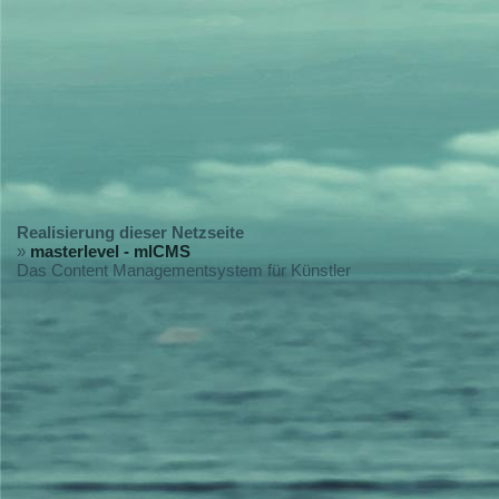
Realisierung dieser Netzseite
»
masterlevel - mlCMS
Das Content Managementsystem für Künstler