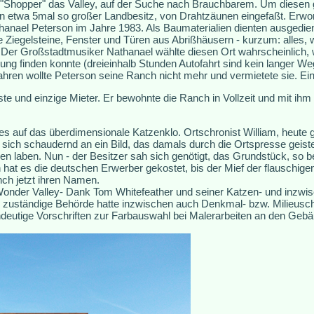
en "Shopper" das Valley, auf der Suche nach Brauchbarem. Um diesen
n etwa 5mal so großer Landbesitz, von Drahtzäunen eingefaßt. Erw
nael Peterson im Jahre 1983. Als Baumaterialien dienten ausgedien
te Ziegelsteine, Fenster und Türen aus Abrißhäusern - kurzum: alles, 
. Der Großstadtmusiker Nathanael wählte diesen Ort wahrscheinlich, w
ng finden konnte (dreieinhalb Stunden Autofahrt sind kein langer W
ren wollte Peterson seine Ranch nicht mehr und vermietete sie. Ein 
ste und einzige Mieter. Er bewohnte die Ranch in Vollzeit und mit ih
es auf das überdimensionale Katzenklo. Ortschronist William, heute g
 sich schaudernd an ein Bild, das damals durch die Ortspresse geist
n laben. Nun - der Besitzer sah sich genötigt, das Grundstück, so be
hat es die deutschen Erwerber gekostet, bis der Mief der flauschigen
nch jetzt ihren Namen.
onder Valley- Dank Tom Whitefeather und seiner Katzen- und inzwisc
ie zuständige Behörde hatte inzwischen auch Denkmal- bzw. Milieusc
indeutige Vorschriften zur Farbauswahl bei Malerarbeiten an den Geb