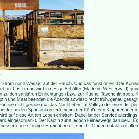
.
 Strom noch Wasser auf der Ranch. Und das funktioniert. Der Kühlsc
 per Laster und wird in riesige Behälter (Made im Westerwald) gep
n zu den sanitären Einrichtungen bzw. zur Küche. Taschenlampen, 
'n und Maat beenden die Abende sowieso recht früh, genau gesagt na
wenn sie nicht gerade mal das Nachtleben im Valley oder einer der per
ung der beiden Spontankonzerte hängt der Käpt'n den Klapprechner ma
ird auf diese Art am Leben erhalten. Dabei ist der Service allerding
tark eingeschränkt. Der Käpt'n zürnt jedoch keineswegs darüber... Es 
besser ohne ständige Erreichbarkeit, sprich: Dauerkontakt zur alten