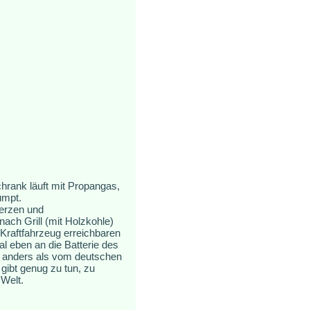
hrank läuft mit Propangas,
umpt.
Kerzen und
ch Grill (mit Holzkohle)
 Kraftfahrzeug erreichbaren
l eben an die Batterie des
s, anders als vom deutschen
gibt genug zu tun, zu
 Welt.