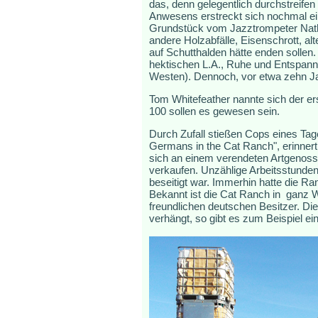
das, denn gelegentlich durchstreif
Anwesens erstreckt sich nochmal ei
Grundstück vom Jazztrompeter Natha
andere Holzabfälle, Eisenschrott, al
auf Schutthalden hätte enden sollen
hektischen L.A., Ruhe und Entspannu
Westen). Dennoch, vor etwa zehn Jah
Tom Whitefeather nannte sich der er
100 sollen es gewesen sein.
Durch Zufall stießen Cops eines Tag
Germans in the Cat Ranch", erinnert
sich an einem verendeten Artgenosse
verkaufen. Unzählige Arbeitsstunden 
beseitigt war. Immerhin hatte die Ra
Bekannt ist die Cat Ranch in ganz W
freundlichen deutschen Besitzer. D
verhängt, so gibt es zum Beispiel e