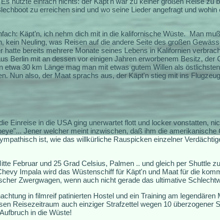
 Es nützte einfach nichts: der Käpt'n war zu keiner großen Reise zu
lechboot zu erreichen sind und wo seine Lieder angefragt und wohin er 
ach: Käpt’n, ich nehm dich mit in die kalifornische Wüste.
Man muß 
'n, kein Neuling, was Reisen auf die andere Seite des großen Gewässers
r hatte bereits mehrere Monate seines Lebens in Kalifornien verbrach
s Berlin mit an dessen vor einigen Jahren erworbenem Besitz, der
on etwa 30 km Länge mag man mit etwas gutem Willen als östlichsten
 Nun also, der Maat sprachs aus, der Käpt'n stieg mit ins Flugzeug
 die Einreise in die USA ging unerwartet flott und locker vonstatten, ni
eye"... Jener welcher meint inzwischen, daß ihm die amerikanische 
pathisch ist, wie das willkürliche Rauspicken einzelner Verdächtig
te Februar und 25 Grad Celsius, Palmen .. und gleich per Shuttle 
 Chevy Impala wird das Wüstenschiff für Käpt'n und Maat für die ko
ischer Zwergwagen, wenn auch nicht gerade das ultimative Schlecht
chtung in filmreif patinierten Hostel und ein Training am legendäre
iesen Reisezeitraum auch einziger Strafzettel wegen 10 überzogener S
Aufbruch in die Wüste!