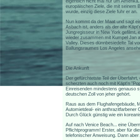
eigentlich nicht mal nur um Amerika.
europäischen Ziele, die mit seinem B
wurde, einzig diese Ziele fuhr er an.
Nun kommt da der Maat und sagt einf
Asbach ist, anders als der alte Käpt
Jungregisseur in New York gefilmt, e
wieder zusammen mit Kumpel Jan au
Valley. Dieses dünnbesiedelte Tal v
Ballungsraumes Los Angeles ansehen.
Die Ankunft
Der gefürchtetste Teil der Überfahrt,
scherzten auch noch mit Käpt'n "Pop
Einreisenden mindestens genauso sym
deutschen Zoll von jeher gehört.
Raus aus dem Flughafengebäude, Mit
Automietdeal- ein anthrazitfarbener
Durch Glück günstig wie ein korean
Auf nach Venice Beach... eine Überna
Pflichtprogramm! Erster, aber für d
telefonischer Anweisung. Dann aber 