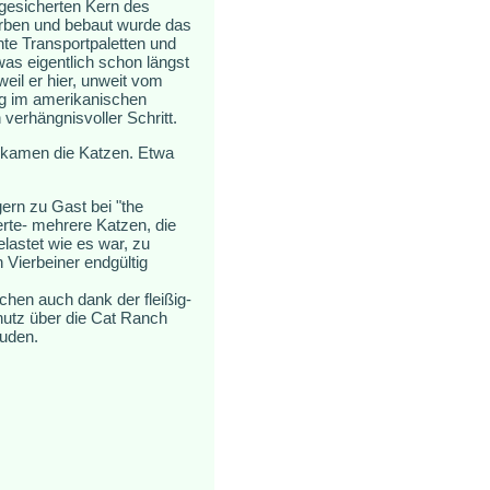
 gesicherten Kern des
orben und bebaut wurde das
te Transportpaletten und
was eigentlich schon längst
eil er hier, unweit vom
eg im amerikanischen
verhängnisvoller Schritt.
m kamen die Katzen. Etwa
ern zu Gast bei "the
erte- mehrere Katzen, die
lastet wie es war, zu
 Vierbeiner endgültig
hen auch dank der fleißig-
hutz über die Cat Ranch
äuden.