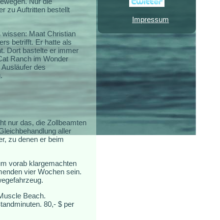
 bewegen. Nur die
zu Auftritten bestellt
Impressum
wissen: Maat Christian
 betrifft. Er hatte als
t. Dort bastelte er immer
 Cat Ranch im Wonder
 Ausläufer des
.
cht nur das, die Zollbeamten
Gleichbehandlung aller
er, zu denen er beim
zum vorab klargemachten
mmenden vier Wochen sein.
wegefahrzeug.
n Muscle Beach.
tandminuten. 80,- $ per