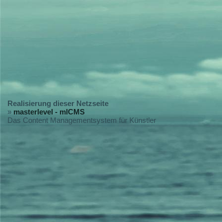
Realisierung dieser Netzseite
»
masterlevel - mlCMS
Das Content Managementsystem für Künstler