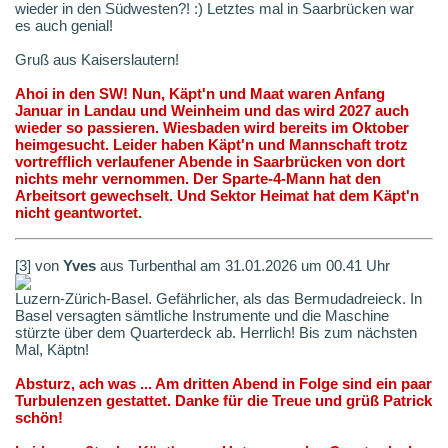
wieder in den Südwesten?! :) Letztes mal in Saarbrücken war
es auch genial!
Gruß aus Kaiserslautern!
Ahoi in den SW! Nun, Käpt'n und Maat waren Anfang
Januar in Landau und Weinheim und das wird 2027 auch
wieder so passieren. Wiesbaden wird bereits im Oktober
heimgesucht. Leider haben Käpt'n und Mannschaft trotz
vortrefflich verlaufener Abende in Saarbrücken von dort
nichts mehr vernommen. Der Sparte-4-Mann hat den
Arbeitsort gewechselt. Und Sektor Heimat hat dem Käpt'n
nicht geantwortet.
[3] von
Yves
aus Turbenthal am 31.01.2026 um 00.41 Uhr
Luzern-Zürich-Basel. Gefährlicher, als das Bermudadreieck. In
Basel versagten sämtliche Instrumente und die Maschine
stürzte über dem Quarterdeck ab. Herrlich! Bis zum nächsten
Mal, Käptn!
Absturz, ach was ... Am dritten Abend in Folge sind ein paar
Turbulenzen gestattet. Danke für die Treue und grüß Patrick
schön!