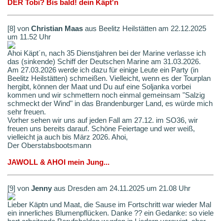
DER Tobi? Bis bald! dein Käpt'n
[8] von
Christian Maas
aus Beelitz Heilstätten am 22.12.2025
um 11.52 Uhr
Ahoi Käpt´n, nach 35 Dienstjahren bei der Marine verlasse ich
das (sinkende) Schiff der Deutschen Marine am 31.03.2026.
Am 27.03.2026 werde ich dazu für einige Leute ein Party (in
Beelitz Heilstätten) schmeißen. Vielleicht, wenn es der Tourplan
hergibt, können der Maat und Du auf eine Soljanka vorbei
kommen und wir schmettern noch einmal gemeinsam "Salzig
schmeckt der Wind" in das Brandenburger Land, es würde mich
sehr freuen.
Vorher sehen wir uns auf jeden Fall am 27.12. im SO36, wir
freuen uns bereits darauf. Schöne Feiertage und wer weiß,
vielleicht ja auch bis März 2026. Ahoi,
Der Oberstabsbootsmann
JAWOLL & AHOI mein Jung...
[9] von
Jenny
aus Dresden am 24.11.2025 um 21.08 Uhr
Lieber Käptn und Maat, die Sause im Fortschritt war wieder Mal
ein innerliches Blumenpflücken. Danke ?? ein Gedanke: so viele