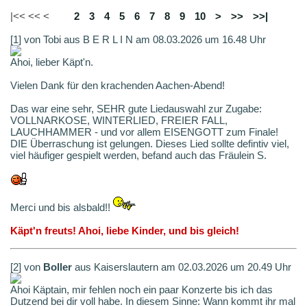
|<< << <
1
2
3
4
5
6
7
8
9
10
>
>>
>>|
[1] von Tobi aus B E R L I N am 08.03.2026 um 16.48 Uhr
Ahoi, lieber Käpt'n.
Vielen Dank für den krachenden Aachen-Abend!
Das war eine sehr, SEHR gute Liedauswahl zur Zugabe:
VOLLNARKOSE, WINTERLIED, FREIER FALL,
LAUCHHAMMER - und vor allem EISENGOTT zum Finale!
DIE Überraschung ist gelungen. Dieses Lied sollte defintiv viel,
viel häufiger gespielt werden, befand auch das Fräulein S.
Merci und bis alsbald!!
Käpt'n freuts! Ahoi, liebe Kinder, und bis gleich!
[2] von
Boller
aus Kaiserslautern am 02.03.2026 um 20.49 Uhr
Ahoi Käptain, mir fehlen noch ein paar Konzerte bis ich das
Dutzend bei dir voll habe. In diesem Sinne: Wann kommt ihr mal