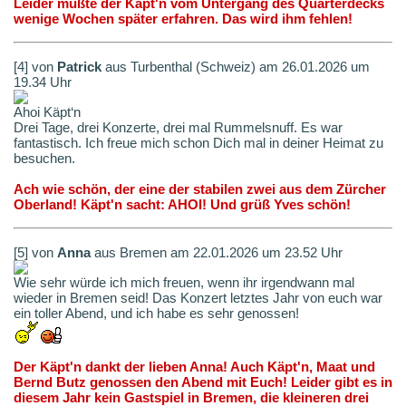
Leider mußte der Käpt'n vom Untergang des Quarterdecks
wenige Wochen später erfahren. Das wird ihm fehlen!
[4] von
Patrick
aus Turbenthal (Schweiz) am 26.01.2026 um
19.34 Uhr
Ahoi Käpt‘n
Drei Tage, drei Konzerte, drei mal Rummelsnuff. Es war
fantastisch. Ich freue mich schon Dich mal in deiner Heimat zu
besuchen.
Ach wie schön, der eine der stabilen zwei aus dem Zürcher
Oberland! Käpt'n sacht: AHOI! Und grüß Yves schön!
[5] von
Anna
aus Bremen am 22.01.2026 um 23.52 Uhr
Wie sehr würde ich mich freuen, wenn ihr irgendwann mal
wieder in Bremen seid! Das Konzert letztes Jahr von euch war
ein toller Abend, und ich habe es sehr genossen!
Der Käpt'n dankt der lieben Anna! Auch Käpt'n, Maat und
Bernd Butz genossen den Abend mit Euch! Leider gibt es in
diesem Jahr kein Gastspiel in Bremen, die kleineren drei