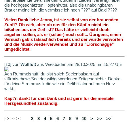
hart arbeitende Berufshelden wurden in Liedern verewigt, aber
die hochgeschätzten Hopfenhüter, also die unabdingbaren
Brauer meine ich, die vermisse ich noch ???? auf Bald ????
Vielen Dank liebe Jenny, ist sie selbst von der brauenden
Zunft? Oh weh, aber ob das für den Käpt'n nicht ein
bißchen aus der Zeit ist? Das hätte er vielleicht doch
angehen sollen, als er (selber) noch suff... Übrigens, einen
Versuch gab's tatsächlich bereits und der wurde verworfen
und die Musik wiederverwendet und zu "Eiorschägge"
umgedichtet.
[10] von
Wollfuß
aus Wiesbaden am 28.10.2025 um 15.27 Uhr
Ach Rummelsnuff, du bist solch Seelenbalsam auf
stürmischewr See der wildgewordenen Zeitgeschichte. Danke
für deine Strommusik die wie ein Defibrillator auf mein Herz
wirkt.
Käpt'n dankt für den Dank und ist gern für die mentale
Herzgesundheit zuständig.
|<< << <
1
2
3
4
5
6
7
8
9
10
>
>>
>>|