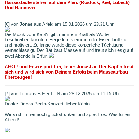
Hansestädte stehen auf dem Plan. (Rostock, Kiel, Lübeck)
Und Hannover.
[6] von
Jonas
aus Alfeld am 15.01.2026 um 23.31 Uhr
Die Musik vom Käpt'n gibt mir mehr Kraft als Worte
beschreiben könnten. Bei jedem stemmen der Eisen läuft sie
und motiviert. Zu lange wurde diese körperliche Tüchtigung
vernachlässigt. Der Bär baut Masse auf und freut sich riesig auf
zwei Abende in Erfurt
AHOI! und Eisensport frei, lieber Jonasbär. Der Käpt'n freut
sich und wird sich von Deinem Erfolg beim Masseaufbau
überzeugen!
[7] von Tobi aus B E R L I N am 28.12.2025 um 11.19 Uhr
Danke für das Berlin-Konzert, lieber Käptn.
Wir sind immer noch glückstrunken und sprachlos. Was für ein
Abend!