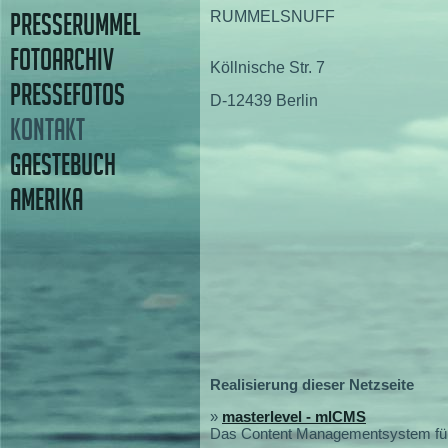
PRESSERUMMEL
RUMMELSNUFF
FOTOARCHIV
Köllnische Str. 7
PRESSEFOTOS
D-12439 Berlin
KONTAKT
GAESTEBUCH
AMERIKA
Realisierung dieser Netzseite
»
masterlevel - mlCMS
Das Content Managementsystem für