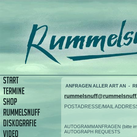
START
ANFRAGEN ALLER ART AN - RE
TERMINE
rummelsnuff@rummelsnuff
SHOP
POSTADRESSE/MAIL ADDRES
RUMMELSNUFF
DISKOGRAFIE
AUTOGRAMMANFRAGEN (bitte im Brie
VIDEO
AUTOGRAPH REQUESTS