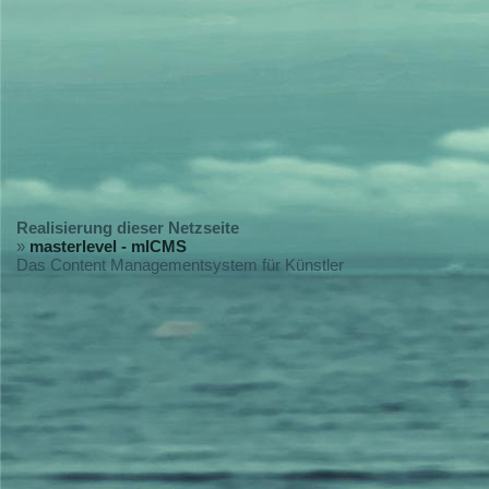
Realisierung dieser Netzseite
»
masterlevel - mlCMS
Das Content Managementsystem für Künstler