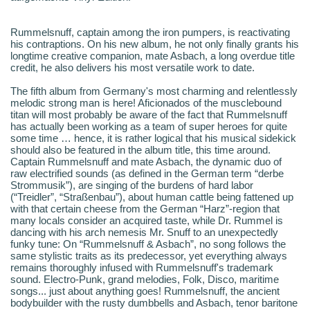
Rummelsnuff, captain among the iron pumpers, is reactivating
his contraptions. On his new album, he not only finally grants his
longtime creative companion, mate Asbach, a long overdue title
credit, he also delivers his most versatile work to date.
The fifth album from Germany's most charming and relentlessly
melodic strong man is here! Aficionados of the musclebound
titan will most probably be aware of the fact that Rummelsnuff
has actually been working as a team of super heroes for quite
some time … hence, it is rather logical that his musical sidekick
should also be featured in the album title, this time around.
Captain Rummelsnuff and mate Asbach, the dynamic duo of
raw electrified sounds (as defined in the German term “derbe
Strommusik”), are singing of the burdens of hard labor
(“Treidler”, “Straßenbau”), about human cattle being fattened up
with that certain cheese from the German “Harz”-region that
many locals consider an acquired taste, while Dr. Rummel is
dancing with his arch nemesis Mr. Snuff to an unexpectedly
funky tune: On “Rummelsnuff & Asbach”, no song follows the
same stylistic traits as its predecessor, yet everything always
remains thoroughly infused with Rummelsnuff's trademark
sound. Electro-Punk, grand melodies, Folk, Disco, maritime
songs... just about anything goes! Rummelsnuff, the ancient
bodybuilder with the rusty dumbbells and Asbach, tenor baritone