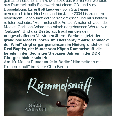
gemastert erscheint am 4. Mai 2018 das Bemerkenswerteste
aus Rummelsnuffs Eigenwerk auf einem CD- und Vinyl-
Doppelalbum. Es enthält Liedwerk vom Start einer
unvergleichlichen Hochseefahrt im Jahre 2004 bis zu deren
bisherigem Höhepunkt: der vielschichtigsten und musikalisch
reifsten Scheibe: "Rummelsnuff & Asbach", natürlich auch des
Maates Christian Asbach solistisch dargebotenen Werke, wie
"Salutare".
Und das Beste: auch auf einigen der
neugeschaffenen Versionen älterer Werke ist jetzt der
grandiose Maat zu hören. Im Titelshanty "Salzig schmeckt
der Wind" singt er gar gemeinsam im Hintergrundchor mit
Reni Baptist, der Mutter vom Käpt'n Rummelsnuff, die
bereits in den Sechziger/Siebziger Jahren in der DDR
Chorgeschichte schrieb.
Am 10. Mai ist Plattentaufe in Berlin: "Himmelfahrt mit
Rummelsnuff" im Nuke Club Berlin