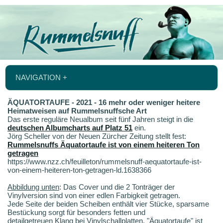
NAVIGATION +
ÄQUATORTAUFE - 2021 - 16 mehr oder weniger heitere
Heimatweisen auf Rummelsnuffsche Art
Das erste reguläre Neualbum seit fünf Jahren steigt in die
deutschen Albumcharts auf Platz 51
ein.
Jörg Scheller von der Neuen Zürcher Zeitung stellt fest:
Rummelsnuffs Äquatortaufe ist von einem heiteren Ton
getragen
https://www.nzz.ch/feuilleton/rummelsnuff-aequatortaufe-ist-
von-einem-heiteren-ton-getragen-ld.1638366
Abbildung unten
: Das Cover und die 2 Tonträger der
Vinylversion sind von einer edlen Farbigkeit getragen.
Jede Seite der beiden Scheiben enthält vier Stücke, sparsame
Bestückung sorgt für besonders fetten und
detailgetreuen Klang bei Vinylschallplatten. "Äquatortaufe" ist