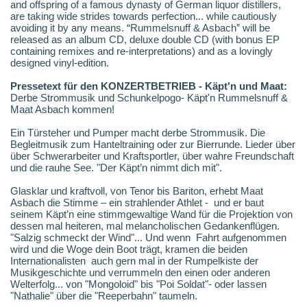
and offspring of a famous dynasty of German liquor distillers,
are taking wide strides towards perfection... while cautiously
avoiding it by any means. “Rummelsnuff & Asbach” will be
released as an album CD, deluxe double CD (with bonus EP
containing remixes and re-interpretations) and as a lovingly
designed vinyl-edition.
Pressetext für den KONZERTBETRIEB - Käpt'n und Maat:
Derbe Strommusik und Schunkelpogo- Käpt'n Rummelsnuff &
Maat Asbach kommen!
Ein Türsteher und Pumper macht derbe Strommusik. Die
Begleitmusik zum Hanteltraining oder zur Bierrunde. Lieder über
über Schwerarbeiter und Kraftsportler, über wahre Freundschaft
und die rauhe See. "Der Käpt’n nimmt dich mit".
Glasklar und kraftvoll, von Tenor bis Bariton, erhebt Maat
Asbach die Stimme – ein strahlender Athlet - und er baut
seinem Käpt’n eine stimmgewaltige Wand für die Projektion von
dessen mal heiteren, mal melancholischen Gedankenflügen.
"Salzig schmeckt der Wind"... Und wenn Fahrt aufgenommen
wird und die Woge dein Boot trägt, kramen die beiden
Internationalisten auch gern mal in der Rumpelkiste der
Musikgeschichte und verrummeln den einen oder anderen
Welterfolg... von "Mongoloid" bis "Poi Soldat"- oder lassen
"Nathalie" über die "Reeperbahn" taumeln.