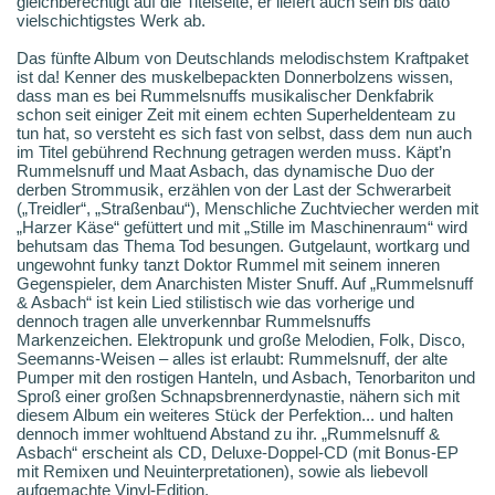
gleichberechtigt auf die Titelseite, er liefert auch sein bis dato
vielschichtigstes Werk ab.
Das fünfte Album von Deutschlands melodischstem Kraftpaket
ist da! Kenner des muskelbepackten Donnerbolzens wissen,
dass man es bei Rummelsnuffs musikalischer Denkfabrik
schon seit einiger Zeit mit einem echten Superheldenteam zu
tun hat, so versteht es sich fast von selbst, dass dem nun auch
im Titel gebührend Rechnung getragen werden muss. Käpt’n
Rummelsnuff und Maat Asbach, das dynamische Duo der
derben Strommusik, erzählen von der Last der Schwerarbeit
(„Treidler“, „Straßenbau“), Menschliche Zuchtviecher werden mit
„Harzer Käse“ gefüttert und mit „Stille im Maschinenraum“ wird
behutsam das Thema Tod besungen. Gutgelaunt, wortkarg und
ungewohnt funky tanzt Doktor Rummel mit seinem inneren
Gegenspieler, dem Anarchisten Mister Snuff. Auf „Rummelsnuff
& Asbach“ ist kein Lied stilistisch wie das vorherige und
dennoch tragen alle unverkennbar Rummelsnuffs
Markenzeichen. Elektropunk und große Melodien, Folk, Disco,
Seemanns-Weisen – alles ist erlaubt: Rummelsnuff, der alte
Pumper mit den rostigen Hanteln, und Asbach, Tenorbariton und
Sproß einer großen Schnapsbrennerdynastie, nähern sich mit
diesem Album ein weiteres Stück der Perfektion... und halten
dennoch immer wohltuend Abstand zu ihr. „Rummelsnuff &
Asbach“ erscheint als CD, Deluxe-Doppel-CD (mit Bonus-EP
mit Remixen und Neuinterpretationen), sowie als liebevoll
aufgemachte Vinyl-Edition.