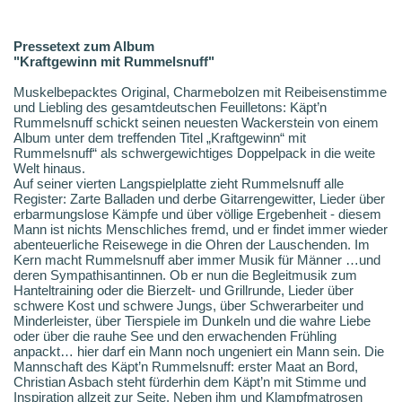
Pressetext zum Album
"Kraftgewinn mit Rummelsnuff"
Muskelbepacktes Original, Charmebolzen mit Reibeisenstimme
und Liebling des gesamtdeutschen Feuilletons: Käpt’n
Rummelsnuff schickt seinen neuesten Wackerstein von einem
Album unter dem treffenden Titel „Kraftgewinn“ mit
Rummelsnuff“ als schwergewichtiges Doppelpack in die weite
Welt hinaus.
Auf seiner vierten Langspielplatte zieht Rummelsnuff alle
Register: Zarte Balladen und derbe Gitarrengewitter, Lieder über
erbarmungslose Kämpfe und über völlige Ergebenheit - diesem
Mann ist nichts Menschliches fremd, und er findet immer wieder
abenteuerliche Reisewege in die Ohren der Lauschenden. Im
Kern macht Rummelsnuff aber immer Musik für Männer …und
deren Sympathisantinnen. Ob er nun die Begleitmusik zum
Hanteltraining oder die Bierzelt- und Grillrunde, Lieder über
schwere Kost und schwere Jungs, über Schwerarbeiter und
Minderleister, über Tierspiele im Dunkeln und die wahre Liebe
oder über die rauhe See und den erwachenden Frühling
anpackt… hier darf ein Mann noch ungeniert ein Mann sein. Die
Mannschaft des Käpt’n Rummelsnuff: erster Maat an Bord,
Christian Asbach steht fürderhin dem Käpt’n mit Stimme und
Inspiration allzeit zur Seite. Neben ihm und Klampfmatrosen