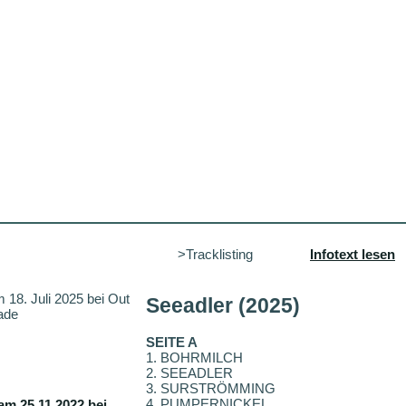
>Tracklisting
Infotext lesen
m 18. Juli 2025 bei Out
Seeadler (2025)
ade
SEITE A
1. BOHRMILCH
2. SEEADLER
3. SURSTRÖMMING
4. PUMPERNICKEL
am 25.11.2022 bei