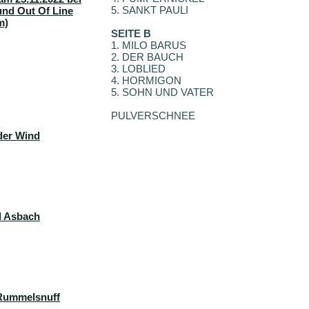
5. SANKT PAULI
und Out Of Line
m)
SEITE B
1. MILO BARUS
2. DER BAUCH
3. LOBLIED
4. HORMIGON
5. SOHN UND VATER
PULVERSCHNEE
der Wind
d Asbach
 Rummelsnuff