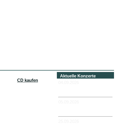
Aktuelle Konzerte
CD kaufen
04.09.2026
-HANNOVER - Béi Chéz
Héinz
05.09.2026
-DUISBURG - RUHRORT -
Zum Hübi
25.09.2026
-MAGDEBURG -