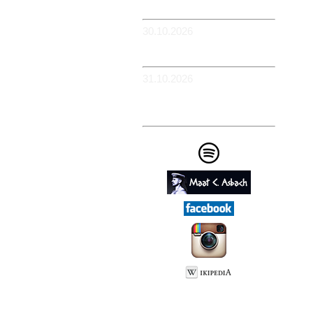
Flowerpower
30.10.2026
-WIESBADEN -
Schlachthof
31.10.2026
-KÖLN - BüZe Ehrenfeld -
Em Drügge Pitter: 9.
HAFENCASINO
Impressum