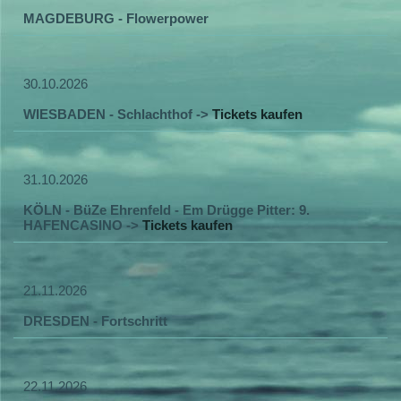
MAGDEBURG - Flowerpower
30.10.2026
WIESBADEN - Schlachthof ->
Tickets kaufen
31.10.2026
KÖLN - BüZe Ehrenfeld - Em Drügge Pitter: 9.
HAFENCASINO ->
Tickets kaufen
21.11.2026
DRESDEN - Fortschritt
22.11.2026