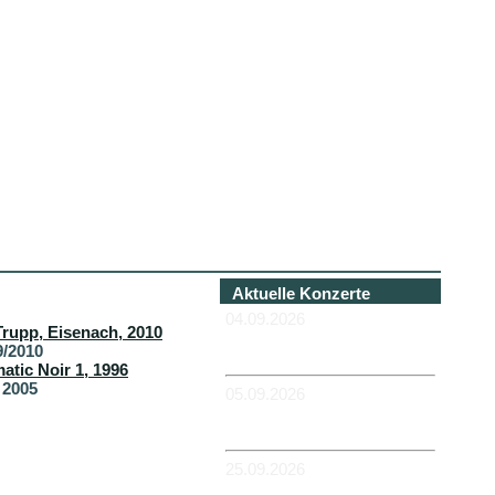
Aktuelle Konzerte
04.09.2026
-HANNOVER - Béi Chéz
9/2010
Héinz
 2005
05.09.2026
-DUISBURG - RUHRORT -
Zum Hübi
25.09.2026
-MAGDEBURG -