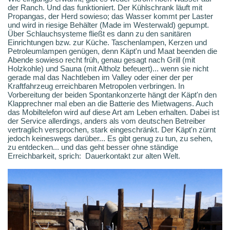
der Ranch. Und das funktioniert. Der Kühlschrank läuft mit
Propangas, der Herd sowieso; das Wasser kommt per Laster
und wird in riesige Behälter (Made im Westerwald) gepumpt.
Über Schlauchsysteme fließt es dann zu den sanitären
Einrichtungen bzw. zur Küche. Taschenlampen, Kerzen und
Petroleumlampen genügen, denn Käpt'n und Maat beenden die
Abende sowieso recht früh, genau gesagt nach Grill (mit
Holzkohle) und Sauna (mit Altholz befeuert)... wenn sie nicht
gerade mal das Nachtleben im Valley oder einer der per
Kraftfahrzeug erreichbaren Metropolen verbringen. In
Vorbereitung der beiden Spontankonzerte hängt der Käpt'n den
Klapprechner mal eben an die Batterie des Mietwagens. Auch
das Mobiltelefon wird auf diese Art am Leben erhalten. Dabei ist
der Service allerdings, anders als vom deutschen Betreiber
vertraglich versprochen, stark eingeschränkt. Der Käpt'n zürnt
jedoch keineswegs darüber... Es gibt genug zu tun, zu sehen,
zu entdecken... und das geht besser ohne ständige
Erreichbarkeit, sprich: Dauerkontakt zur alten Welt.