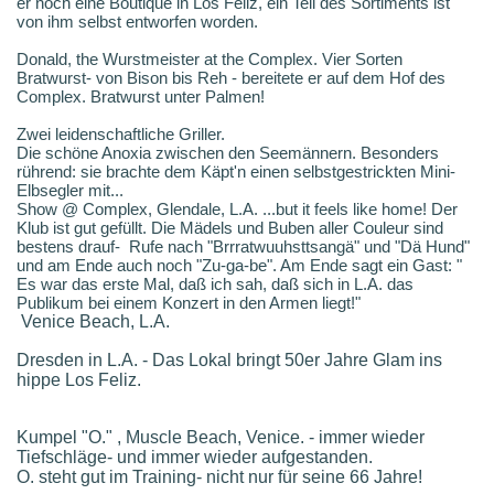
er noch eine Boutique in Los Feliz, ein Teil des Sortiments ist
von ihm selbst entworfen worden.
Donald, the Wurstmeister at the Complex. Vier Sorten
Bratwurst- von Bison bis Reh - bereitete er auf dem Hof des
Complex. Bratwurst unter Palmen!
Zwei leidenschaftliche Griller.
Die schöne Anoxia zwischen den Seemännern. Besonders
rührend: sie brachte dem Käpt'n einen selbstgestrickten Mini-
Elbsegler mit...
Show @ Complex, Glendale, L.A. ...but it feels like home! Der
Klub ist gut gefüllt. Die Mädels und Buben aller Couleur sind
bestens drauf- Rufe nach "Brrratwuuhsttsangä" und "Dä Hund"
und am Ende auch noch "Zu-ga-be". Am Ende sagt ein Gast: "
Es war das erste Mal, daß ich sah, daß sich in L.A. das
Publikum bei einem Konzert in den Armen liegt!"
Venice Beach, L.A.
Dresden in L.A. - Das Lokal bringt 50er Jahre Glam ins
hippe Los Feliz.
Kumpel "O." , Muscle Beach, Venice. - immer wieder
Tiefschläge- und immer wieder aufgestanden.
O. steht gut im Training- nicht nur für seine 66 Jahre!