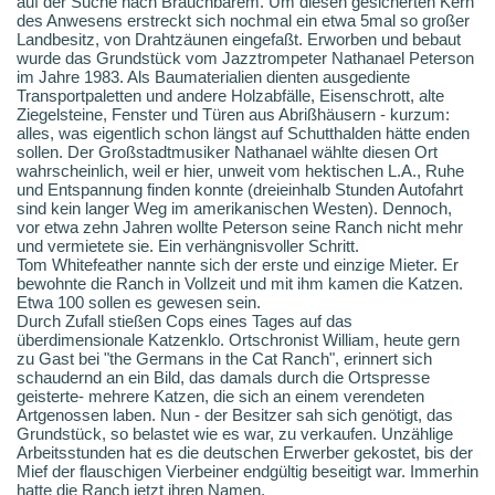
auf der Suche nach Brauchbarem. Um diesen gesicherten Kern
des Anwesens erstreckt sich nochmal ein etwa 5mal so großer
Landbesitz, von Drahtzäunen eingefaßt. Erworben und bebaut
wurde das Grundstück vom Jazztrompeter Nathanael Peterson
im Jahre 1983. Als Baumaterialien dienten ausgediente
Transportpaletten und andere Holzabfälle, Eisenschrott, alte
Ziegelsteine, Fenster und Türen aus Abrißhäusern - kurzum:
alles, was eigentlich schon längst auf Schutthalden hätte enden
sollen. Der Großstadtmusiker Nathanael wählte diesen Ort
wahrscheinlich, weil er hier, unweit vom hektischen L.A., Ruhe
und Entspannung finden konnte (dreieinhalb Stunden Autofahrt
sind kein langer Weg im amerikanischen Westen). Dennoch,
vor etwa zehn Jahren wollte Peterson seine Ranch nicht mehr
und vermietete sie. Ein verhängnisvoller Schritt.
Tom Whitefeather nannte sich der erste und einzige Mieter. Er
bewohnte die Ranch in Vollzeit und mit ihm kamen die Katzen.
Etwa 100 sollen es gewesen sein.
Durch Zufall stießen Cops eines Tages auf das
überdimensionale Katzenklo. Ortschronist William, heute gern
zu Gast bei "the Germans in the Cat Ranch", erinnert sich
schaudernd an ein Bild, das damals durch die Ortspresse
geisterte- mehrere Katzen, die sich an einem verendeten
Artgenossen laben. Nun - der Besitzer sah sich genötigt, das
Grundstück, so belastet wie es war, zu verkaufen. Unzählige
Arbeitsstunden hat es die deutschen Erwerber gekostet, bis der
Mief der flauschigen Vierbeiner endgültig beseitigt war. Immerhin
hatte die Ranch jetzt ihren Namen.