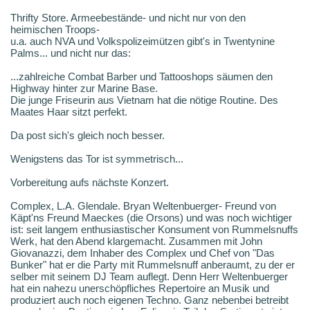
Thrifty Store. Armeebestände- und nicht nur von den
heimischen Troops-
u.a. auch NVA und Volkspolizeimützen gibt's in Twentynine
Palms... und nicht nur das:
...zahlreiche Combat Barber und Tattooshops säumen den
Highway hinter zur Marine Base.
Die junge Friseurin aus Vietnam hat die nötige Routine. Des
Maates Haar sitzt perfekt.
Da post sich's gleich noch besser.
Wenigstens das Tor ist symmetrisch...
Vorbereitung aufs nächste Konzert.
Complex, L.A. Glendale. Bryan Weltenbuerger- Freund von
Käpt'ns Freund Maeckes (die Orsons) und was noch wichtiger
ist: seit langem enthusiastischer Konsument von Rummelsnuffs
Werk, hat den Abend klargemacht. Zusammen mit John
Giovanazzi, dem Inhaber des Complex und Chef von "Das
Bunker" hat er die Party mit Rummelsnuff anberaumt, zu der er
selber mit seinem DJ Team auflegt. Denn Herr Weltenbuerger
hat ein nahezu unerschöpfliches Repertoire an Musik und
produziert auch noch eigenen Techno. Ganz nebenbei betreibt