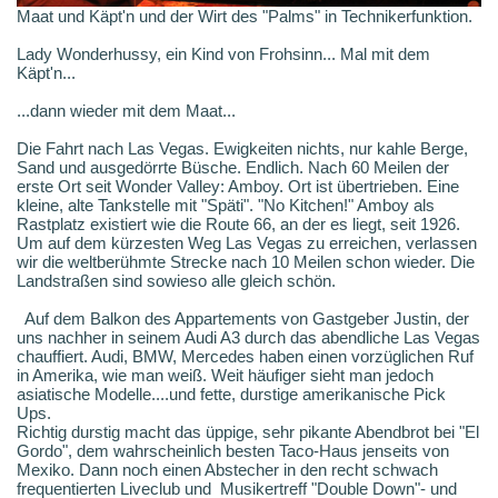
Maat und Käpt'n und der Wirt des "Palms" in Technikerfunktion.
Lady Wonderhussy, ein Kind von Frohsinn... Mal mit dem
Käpt'n...
...dann wieder mit dem Maat...
Die Fahrt nach Las Vegas. Ewigkeiten nichts, nur kahle Berge,
Sand und ausgedörrte Büsche. Endlich. Nach 60 Meilen der
erste Ort seit Wonder Valley: Amboy. Ort ist übertrieben. Eine
kleine, alte Tankstelle mit "Späti". "No Kitchen!" Amboy als
Rastplatz existiert wie die Route 66, an der es liegt, seit 1926.
Um auf dem kürzesten Weg Las Vegas zu erreichen, verlassen
wir die weltberühmte Strecke nach 10 Meilen schon wieder. Die
Landstraßen sind sowieso alle gleich schön.
Auf dem Balkon des Appartements von Gastgeber Justin, der
uns nachher in seinem Audi A3 durch das abendliche Las Vegas
chauffiert. Audi, BMW, Mercedes haben einen vorzüglichen Ruf
in Amerika, wie man weiß. Weit häufiger sieht man jedoch
asiatische Modelle....und fette, durstige amerikanische Pick
Ups.
Richtig durstig macht das üppige, sehr pikante Abendbrot bei "El
Gordo", dem wahrscheinlich besten Taco-Haus jenseits von
Mexiko. Dann noch einen Abstecher in den recht schwach
frequentierten Liveclub und Musikertreff "Double Down"- und