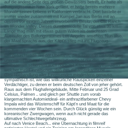
auf die andere Seite des großen Gewässers betrifft. Er hatte als
Jungregisseur in New York gefilmt, er hatte bereits mehrere
Monate seines Lebens in Kalifornien verbracht. Dort bastelte er
immer wieder zusammen mit Kumpel Jan aus Berlin mit an
dessen vor einigen Jahren erworbenem Besitz, der Cat Ranch
im Wonder Valley. Dieses dünnbesiedelte Tal von etwa 30 km
Länge mag man mit etwas gutem Willen als östlichsten
Ausläufer des Ballungsraumes Los Angeles ansehen. Nun also,
der Maat sprachs aus, der Käpt'n stieg mit ins Flugzeug.
Die Ankunft
Der gefürchtetste Teil der Überfahrt, die Einreise in die USA ging
unerwartet flott und locker vonstatten, nicht nur das, die
Zollbeamten scherzten auch noch mit Käpt'n "Popeye"... Jener
welcher meint inzwischen, daß ihm die amerikanische
Gleichbehandlung aller Einreisenden mindestens genauso
sympathisch ist, wie das willkürliche Rauspicken einzelner
Verdächtiger, zu denen er beim deutschen Zoll von jeher gehört.
Raus aus dem Flughafengebäude, Mitte Februar und 25 Grad
Celsius, Palmen .. und gleich per Shuttle zum vorab
klargemachten Automietdeal- ein anthrazitfarbener Chevy
Impala wird das Wüstenschiff für Käpt'n und Maat für die
kommenden vier Wochen sein. Durch Glück günstig wie ein
koreanischer Zwergwagen, wenn auch nicht gerade das
ultimative Schlechtwegefahrzeug.
Auf nach Venice Beach... eine Übernachtung in filmreif