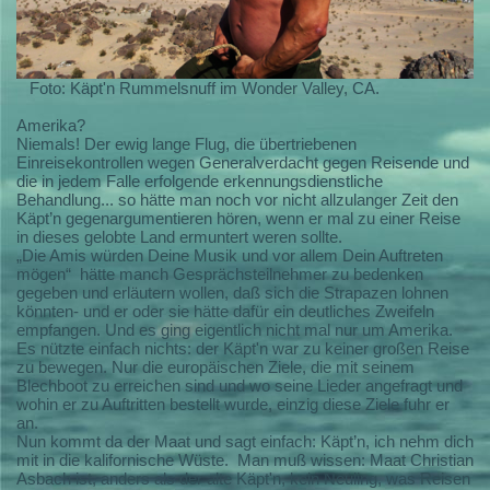
Foto: Käpt'n Rummelsnuff im Wonder Valley, CA.
Amerika?
Niemals! Der ewig lange Flug, die übertriebenen
Einreisekontrollen wegen Generalverdacht gegen Reisende und
die in jedem Falle erfolgende erkennungsdienstliche
Behandlung... so hätte man noch vor nicht allzulanger Zeit den
Käpt’n gegenargumentieren hören, wenn er mal zu einer Reise
in dieses gelobte Land ermuntert weren sollte.
„Die Amis würden Deine Musik und vor allem Dein Auftreten
mögen“
hätte manch Gesprächsteilnehmer zu bedenken
gegeben und erläutern wollen, daß sich die Strapazen lohnen
könnten- und er oder sie hätte dafür ein deutliches Zweifeln
empfangen. Und es ging eigentlich nicht mal nur um Amerika.
Es nützte einfach nichts: der Käpt'n war zu keiner großen Reise
zu bewegen. Nur die europäischen Ziele, die mit seinem
Blechboot zu erreichen sind und wo seine Lieder angefragt und
wohin er zu Auftritten bestellt wurde, einzig diese Ziele fuhr er
an.
Nun kommt da der Maat und sagt einfach: Käpt’n, ich nehm dich
mit in die kalifornische Wüste.
Man muß wissen: Maat Christian
Asbach ist, anders als der alte Käpt'n, kein Neuling, was Reisen