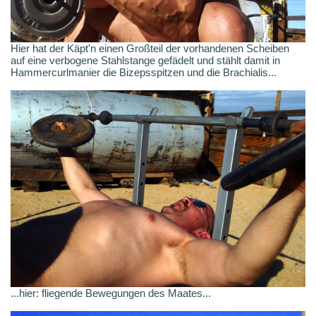
Hier hat der Käpt'n einen Großteil der vorhandenen Scheiben
auf eine verbogene Stahlstange gefädelt und stählt damit in
Hammercurlmanier die Bizepsspitzen und die Brachialis...
...hier: fliegende Bewegungen des Maates...