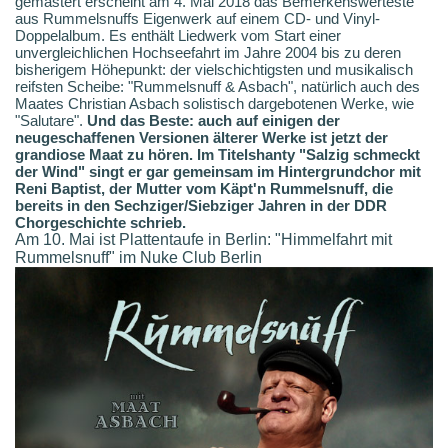
gemastert erscheint am 4. Mai 2018 das Bemerkenswerteste
aus Rummelsnuffs Eigenwerk auf einem CD- und Vinyl-
Doppelalbum. Es enthält Liedwerk vom Start einer
unvergleichlichen Hochseefahrt im Jahre 2004 bis zu deren
bisherigem Höhepunkt: der vielschichtigsten und musikalisch
reifsten Scheibe: "Rummelsnuff & Asbach", natürlich auch des
Maates Christian Asbach solistisch dargebotenen Werke, wie
"Salutare".
Und das Beste: auch auf einigen der
neugeschaffenen Versionen älterer Werke ist jetzt der
grandiose Maat zu hören. Im Titelshanty "Salzig schmeckt
der Wind" singt er gar gemeinsam im Hintergrundchor mit
Reni Baptist, der Mutter vom Käpt'n Rummelsnuff, die
bereits in den Sechziger/Siebziger Jahren in der DDR
Chorgeschichte schrieb.
Am 10. Mai ist Plattentaufe in Berlin: "Himmelfahrt mit
Rummelsnuff" im Nuke Club Berlin