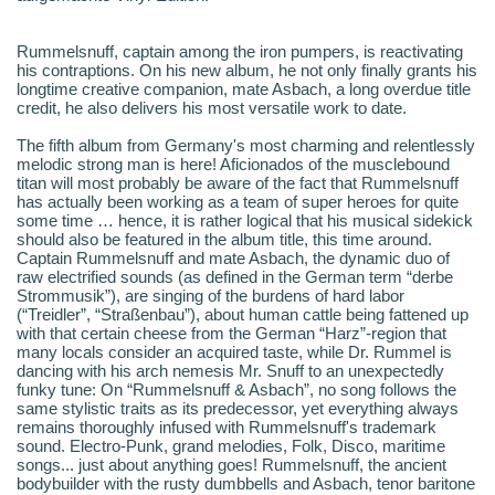
Rummelsnuff, captain among the iron pumpers, is reactivating
his contraptions. On his new album, he not only finally grants his
longtime creative companion, mate Asbach, a long overdue title
credit, he also delivers his most versatile work to date.
The fifth album from Germany's most charming and relentlessly
melodic strong man is here! Aficionados of the musclebound
titan will most probably be aware of the fact that Rummelsnuff
has actually been working as a team of super heroes for quite
some time … hence, it is rather logical that his musical sidekick
should also be featured in the album title, this time around.
Captain Rummelsnuff and mate Asbach, the dynamic duo of
raw electrified sounds (as defined in the German term “derbe
Strommusik”), are singing of the burdens of hard labor
(“Treidler”, “Straßenbau”), about human cattle being fattened up
with that certain cheese from the German “Harz”-region that
many locals consider an acquired taste, while Dr. Rummel is
dancing with his arch nemesis Mr. Snuff to an unexpectedly
funky tune: On “Rummelsnuff & Asbach”, no song follows the
same stylistic traits as its predecessor, yet everything always
remains thoroughly infused with Rummelsnuff's trademark
sound. Electro-Punk, grand melodies, Folk, Disco, maritime
songs... just about anything goes! Rummelsnuff, the ancient
bodybuilder with the rusty dumbbells and Asbach, tenor baritone