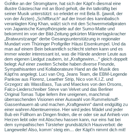
Gohlke an der Stromgitarre, hat sich der Käpt’n diesmal eine
illustre Gästeschar mit an Bord geholt, die ihn tatkräftig bei
seiner Musik unterstützt: so erleidet er mit Bela B. (jawoll, der
von der Ärzten) „Schiffbruch“ auf der Insel des kannibalisch
veranlagten King Khan, wälzt sich mit den Schwermetallpiraten
von Japanische Kampfhörspiele auf der Sumo-Matte und
bekommt im von der Bild-Zeitung gekürten Männertagskracher
„Bratwurstzange“ derbe Gesangsunterstützung in regionaler
Mundart vom Thüringer Profigriller Häusi Eisenkumpel. Und da
man auf einem Bein bekanntlich schlecht stehen kann und es
immer wieder interessant ist, was die Hände anderer Leute aus
dem eigenen Liedgut zaubern, ist „Kraftgewinn…“ gleich doppelt
belegt: Auf einer zweiten Scheibe haben diverse Freunde,
Sympathisanten und Kollaborateure Hand an die Musik des
Käpt’ns angelegt. Luci van Org, Jeans Team, die EBM-Legende
Pankow aus Florenz, Leaether Strip, Nico von K.I.Z. und
Grzegorz als WassBass, Tua und Maeckes von den Orsons,
Falco-Liederschreiber Steve van Velvet und das Berliner
Original Tomas Tulpe liefern ihre ureigenen, manchmal
überraschenden Visionen einer Auswahl von Rummelsnuff-
Gassenhauern ab und machen „Kraftgewinn“ damit endgültig zu
einer wahren Abenteuerreise. Hier wird jedes Mädel und jeder
Bub ein Füllhorn an Dingen finden, die er oder sie auf Anhieb von
Herzen liebt oder mit Abscheu hassen kann, nur eins hat bei
dem sympathischen Türsteher grundsätzlich Hausverbot: die
Langeweile! Also, komm’ steig ein… der Käpt’n nimmt dich mit!