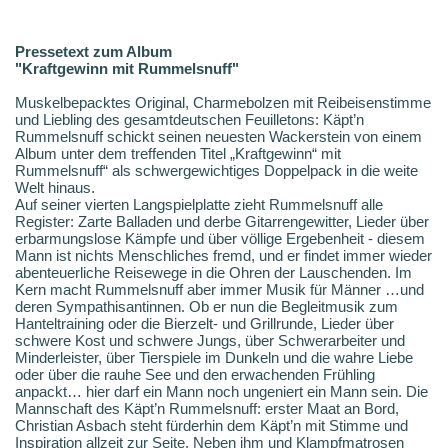
Pressetext zum Album
"Kraftgewinn mit Rummelsnuff"
Muskelbepacktes Original, Charmebolzen mit Reibeisenstimme
und Liebling des gesamtdeutschen Feuilletons: Käpt’n
Rummelsnuff schickt seinen neuesten Wackerstein von einem
Album unter dem treffenden Titel „Kraftgewinn“ mit
Rummelsnuff“ als schwergewichtiges Doppelpack in die weite
Welt hinaus.
Auf seiner vierten Langspielplatte zieht Rummelsnuff alle
Register: Zarte Balladen und derbe Gitarrengewitter, Lieder über
erbarmungslose Kämpfe und über völlige Ergebenheit - diesem
Mann ist nichts Menschliches fremd, und er findet immer wieder
abenteuerliche Reisewege in die Ohren der Lauschenden. Im
Kern macht Rummelsnuff aber immer Musik für Männer …und
deren Sympathisantinnen. Ob er nun die Begleitmusik zum
Hanteltraining oder die Bierzelt- und Grillrunde, Lieder über
schwere Kost und schwere Jungs, über Schwerarbeiter und
Minderleister, über Tierspiele im Dunkeln und die wahre Liebe
oder über die rauhe See und den erwachenden Frühling
anpackt… hier darf ein Mann noch ungeniert ein Mann sein. Die
Mannschaft des Käpt’n Rummelsnuff: erster Maat an Bord,
Christian Asbach steht fürderhin dem Käpt’n mit Stimme und
Inspiration allzeit zur Seite. Neben ihm und Klampfmatrosen