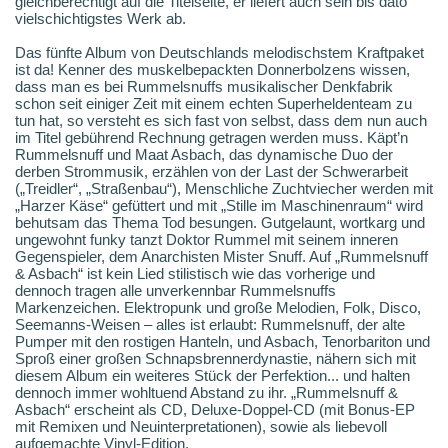
gleichberechtigt auf die Titelseite, er liefert auch sein bis dato
vielschichtigstes Werk ab.
Das fünfte Album von Deutschlands melodischstem Kraftpaket
ist da! Kenner des muskelbepackten Donnerbolzens wissen,
dass man es bei Rummelsnuffs musikalischer Denkfabrik
schon seit einiger Zeit mit einem echten Superheldenteam zu
tun hat, so versteht es sich fast von selbst, dass dem nun auch
im Titel gebührend Rechnung getragen werden muss. Käpt’n
Rummelsnuff und Maat Asbach, das dynamische Duo der
derben Strommusik, erzählen von der Last der Schwerarbeit
(„Treidler“, „Straßenbau“), Menschliche Zuchtviecher werden mit
„Harzer Käse“ gefüttert und mit „Stille im Maschinenraum“ wird
behutsam das Thema Tod besungen. Gutgelaunt, wortkarg und
ungewohnt funky tanzt Doktor Rummel mit seinem inneren
Gegenspieler, dem Anarchisten Mister Snuff. Auf „Rummelsnuff
& Asbach“ ist kein Lied stilistisch wie das vorherige und
dennoch tragen alle unverkennbar Rummelsnuffs
Markenzeichen. Elektropunk und große Melodien, Folk, Disco,
Seemanns-Weisen – alles ist erlaubt: Rummelsnuff, der alte
Pumper mit den rostigen Hanteln, und Asbach, Tenorbariton und
Sproß einer großen Schnapsbrennerdynastie, nähern sich mit
diesem Album ein weiteres Stück der Perfektion... und halten
dennoch immer wohltuend Abstand zu ihr. „Rummelsnuff &
Asbach“ erscheint als CD, Deluxe-Doppel-CD (mit Bonus-EP
mit Remixen und Neuinterpretationen), sowie als liebevoll
aufgemachte Vinyl-Edition.