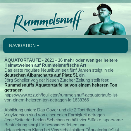
NAVIGATION +
ÄQUATORTAUFE - 2021 - 16 mehr oder weniger heitere
Heimatweisen auf Rummelsnuffsche Art
Das erste reguläre Neualbum seit fünf Jahren steigt in die
deutschen Albumcharts auf Platz 51
ein.
Jörg Scheller von der Neuen Zürcher Zeitung stellt fest:
Rummelsnuffs Äquatortaufe ist von einem heiteren Ton
getragen
https://www.nzz.ch/feuilleton/rummelsnuff-aequatortaufe-ist-
von-einem-heiteren-ton-getragen-ld.1638366
Abbildung unten
: Das Cover und die 2 Tonträger der
Vinylversion sind von einer edlen Farbigkeit getragen.
Jede Seite der beiden Scheiben enthält vier Stücke, sparsame
Bestückung sorgt für besonders fetten und
detailgetreuen Klang bei Vinylschallplatten. "Äquatortaufe" ist