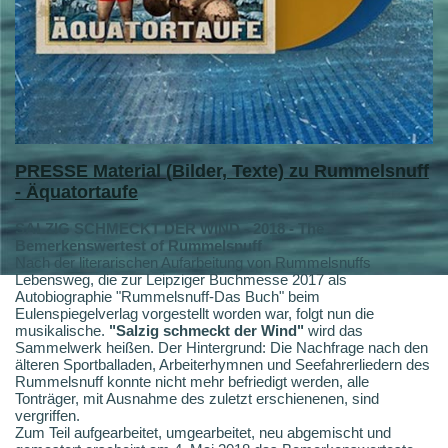
PRESSE
Material (Bilder, Texte) zu Rummelsnuff
- Äquatortaufe
SALZIG SCHMECKT DER WIND - 2018 - The
Bemerkenswertest of Rummelsnuff
Nach der literarischen Aufarbeitung von Rummelsnuffs
Lebensweg, die zur Leipziger Buchmesse 2017 als
Autobiographie "Rummelsnuff-Das Buch" beim
Eulenspiegelverlag vorgestellt worden war, folgt nun die
musikalische.
"Salzig schmeckt der Wind"
wird das
Sammelwerk heißen. Der Hintergrund: Die Nachfrage nach den
älteren Sportballaden, Arbeiterhymnen und Seefahrerliedern des
Rummelsnuff konnte nicht mehr befriedigt werden, alle
Tonträger, mit Ausnahme des zuletzt erschienenen, sind
vergriffen.
Zum Teil aufgearbeitet, umgearbeitet, neu abgemischt und