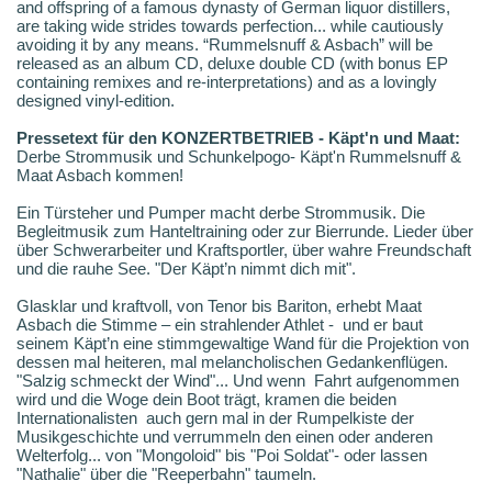
and offspring of a famous dynasty of German liquor distillers,
are taking wide strides towards perfection... while cautiously
avoiding it by any means. “Rummelsnuff & Asbach” will be
released as an album CD, deluxe double CD (with bonus EP
containing remixes and re-interpretations) and as a lovingly
designed vinyl-edition.
Pressetext für den KONZERTBETRIEB - Käpt'n und Maat:
Derbe Strommusik und Schunkelpogo- Käpt'n Rummelsnuff &
Maat Asbach kommen!
Ein Türsteher und Pumper macht derbe Strommusik. Die
Begleitmusik zum Hanteltraining oder zur Bierrunde. Lieder über
über Schwerarbeiter und Kraftsportler, über wahre Freundschaft
und die rauhe See. "Der Käpt’n nimmt dich mit".
Glasklar und kraftvoll, von Tenor bis Bariton, erhebt Maat
Asbach die Stimme – ein strahlender Athlet - und er baut
seinem Käpt’n eine stimmgewaltige Wand für die Projektion von
dessen mal heiteren, mal melancholischen Gedankenflügen.
"Salzig schmeckt der Wind"... Und wenn Fahrt aufgenommen
wird und die Woge dein Boot trägt, kramen die beiden
Internationalisten auch gern mal in der Rumpelkiste der
Musikgeschichte und verrummeln den einen oder anderen
Welterfolg... von "Mongoloid" bis "Poi Soldat"- oder lassen
"Nathalie" über die "Reeperbahn" taumeln.