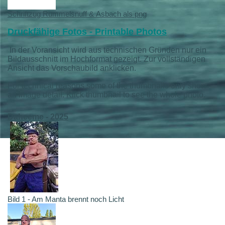
Schriftzug Rummelsnuff & Asbach als png
Druckfähige Fotos - Printable Photos
In der Voransicht wird aus technischen Gründen nur ein
Bildausschnitt im Hochformat gezeigt. Zur vollständigen
Ansicht das Vorschaubild anklicken.
For technical reasons some of the thumbnails only show
an image detail. Klick thumbnail to see the whole photo.
Daheeme - 2025
Bild 1 - Am Manta brennt noch Licht