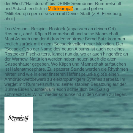
der Wind"."Halt durch!" bis DEINE Seemänner Rummelsnuff
und Asbach endlich in
Mitteleuropa*
an Land gehen
*Mitteleuropa gern ersetzen mit Deiner Stadt (z.B. Flensburg,
ahoi!)
Trio Version - Beispiel- Rostock (anpassen an deinen Ort)
Rostock, ahoi! Käpt'n Rummelsnuff und seine Mannschaft,
Maat Asbach und der Akkordeonmatrose Bernd Butz kommen
endlich zurück mit einem Seesack voller neuer Melodien. Der
"Seeadler", so der Name des neuen Albums ist auch der eines
Rostocker Fischkutters, landet nun da, wo er auch hingehört: an
der Warnow. Natürlich werden neben neuen auch die alten
Gassenhauer gegeben. Wo Käpt'n und Mannschaft auftauchen
ist Hafenatmosphäre. Zu späterer Stunde werden die Rhythmen
härter, und wie in einer finsteren Hafenspelunke gibt's einen
Armdrückwettbewerb zu elektropunkigem Synthesizerbeat. Ihr
werdet mit Rummelsnuff und seiner stabilen Besatzung auf der
Bühne Eisen wuchten, um euch schließlich bei "Salzig
schmeckt der Wind" wieder schunkelnd in den Armen zu liegen.