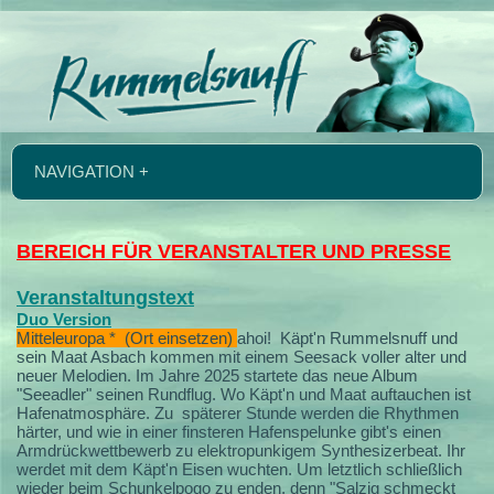
NAVIGATION +
BEREICH FÜR VERANSTALTER UND PRESSE
Veranstaltungstext
Duo Version
Mitteleuropa * (Ort einsetzen)
ahoi!
Käpt'n Rummelsnuff und
sein Maat Asbach kommen mit einem Seesack voller alter und
neuer Melodien.
Im Jahre 2025 startete das neue Album
"Seeadler" seinen Rundflug. Wo Käpt'n und Maat auftauchen ist
Hafenatmosphäre. Zu späterer Stunde werden die Rhythmen
härter, und wie in einer finsteren Hafenspelunke gibt's einen
Armdrückwettbewerb zu elektropunkigem Synthesizerbeat. Ihr
werdet mit dem Käpt'n Eisen wuchten. Um letztlich schließlich
wieder beim Schunkelpogo zu enden, denn "Salzig schmeckt