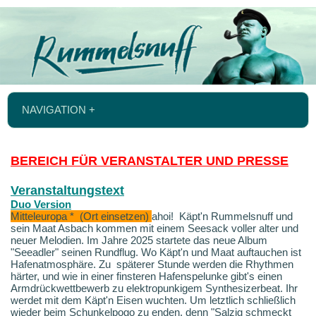
NAVIGATION +
BEREICH FÜR VERANSTALTER UND PRESSE
Veranstaltungstext
Duo Version
Mitteleuropa * (Ort einsetzen)
ahoi!
Käpt'n Rummelsnuff und
sein Maat Asbach kommen mit einem Seesack voller alter und
neuer Melodien.
Im Jahre 2025 startete das neue Album
"Seeadler" seinen Rundflug. Wo Käpt'n und Maat auftauchen ist
Hafenatmosphäre. Zu späterer Stunde werden die Rhythmen
härter, und wie in einer finsteren Hafenspelunke gibt's einen
Armdrückwettbewerb zu elektropunkigem Synthesizerbeat. Ihr
werdet mit dem Käpt'n Eisen wuchten. Um letztlich schließlich
wieder beim Schunkelpogo zu enden, denn "Salzig schmeckt