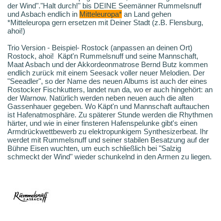
der Wind"."Halt durch!" bis DEINE Seemänner Rummelsnuff
und Asbach endlich in
Mitteleuropa*
an Land gehen
*Mitteleuropa gern ersetzen mit Deiner Stadt (z.B. Flensburg,
ahoi!)
Trio Version - Beispiel- Rostock (anpassen an deinen Ort)
Rostock, ahoi! Käpt'n Rummelsnuff und seine Mannschaft,
Maat Asbach und der Akkordeonmatrose Bernd Butz kommen
endlich zurück mit einem Seesack voller neuer Melodien. Der
"Seeadler", so der Name des neuen Albums ist auch der eines
Rostocker Fischkutters, landet nun da, wo er auch hingehört: an
der Warnow. Natürlich werden neben neuen auch die alten
Gassenhauer gegeben. Wo Käpt'n und Mannschaft auftauchen
ist Hafenatmosphäre. Zu späterer Stunde werden die Rhythmen
härter, und wie in einer finsteren Hafenspelunke gibt's einen
Armdrückwettbewerb zu elektropunkigem Synthesizerbeat. Ihr
werdet mit Rummelsnuff und seiner stabilen Besatzung auf der
Bühne Eisen wuchten, um euch schließlich bei "Salzig
schmeckt der Wind" wieder schunkelnd in den Armen zu liegen.