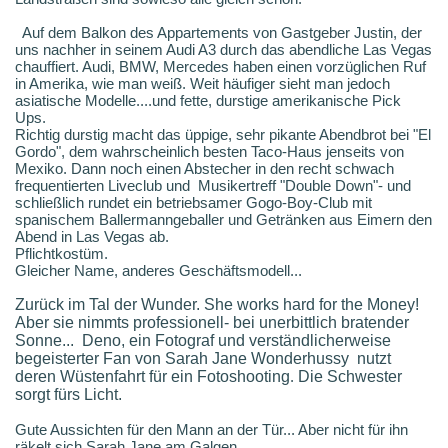
Auf dem Balkon des Appartements von Gastgeber Justin, der
uns nachher in seinem Audi A3 durch das abendliche Las Vegas
chauffiert. Audi, BMW, Mercedes haben einen vorzüglichen Ruf
in Amerika, wie man weiß. Weit häufiger sieht man jedoch
asiatische Modelle....und fette, durstige amerikanische Pick
Ups.
Richtig durstig macht das üppige, sehr pikante Abendbrot bei "El
Gordo", dem wahrscheinlich besten Taco-Haus jenseits von
Mexiko. Dann noch einen Abstecher in den recht schwach
frequentierten Liveclub und Musikertreff "Double Down"- und
schließlich rundet ein betriebsamer Gogo-Boy-Club mit
spanischem Ballermanngeballer und Getränken aus Eimern den
Abend in Las Vegas ab.
Pflichtkostüm.
Gleicher Name, anderes Geschäftsmodell...
Zurück im Tal der Wunder. She works hard for the Money!
Aber sie nimmts professionell- bei unerbittlich bratender
Sonne... Deno, ein Fotograf und verständlicherweise
begeisterter Fan von Sarah Jane Wonderhussy nutzt
deren Wüstenfahrt für ein Fotoshooting
.
Die Schwester
sorgt fürs Licht.
Gute Aussichten für den Mann an der Tür... Aber nicht für ihn
räkelt sich Sarah Jane am Galgen.