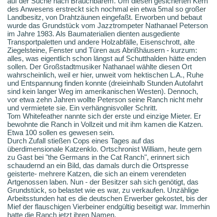
auf der Suche nach Brauchbarem. Um diesen gesicherten Kern
des Anwesens erstreckt sich nochmal ein etwa 5mal so großer
Landbesitz, von Drahtzäunen eingefaßt. Erworben und bebaut
wurde das Grundstück vom Jazztrompeter Nathanael Peterson
im Jahre 1983. Als Baumaterialien dienten ausgediente
Transportpaletten und andere Holzabfälle, Eisenschrott, alte
Ziegelsteine, Fenster und Türen aus Abrißhäusern - kurzum:
alles, was eigentlich schon längst auf Schutthalden hätte enden
sollen. Der Großstadtmusiker Nathanael wählte diesen Ort
wahrscheinlich, weil er hier, unweit vom hektischen L.A., Ruhe
und Entspannung finden konnte (dreieinhalb Stunden Autofahrt
sind kein langer Weg im amerikanischen Westen). Dennoch,
vor etwa zehn Jahren wollte Peterson seine Ranch nicht mehr
und vermietete sie. Ein verhängnisvoller Schritt.
Tom Whitefeather nannte sich der erste und einzige Mieter. Er
bewohnte die Ranch in Vollzeit und mit ihm kamen die Katzen.
Etwa 100 sollen es gewesen sein.
Durch Zufall stießen Cops eines Tages auf das
überdimensionale Katzenklo. Ortschronist William, heute gern
zu Gast bei "the Germans in the Cat Ranch", erinnert sich
schaudernd an ein Bild, das damals durch die Ortspresse
geisterte- mehrere Katzen, die sich an einem verendeten
Artgenossen laben. Nun - der Besitzer sah sich genötigt, das
Grundstück, so belastet wie es war, zu verkaufen. Unzählige
Arbeitsstunden hat es die deutschen Erwerber gekostet, bis der
Mief der flauschigen Vierbeiner endgültig beseitigt war. Immerhin
hatte die Ranch jetzt ihren Namen.