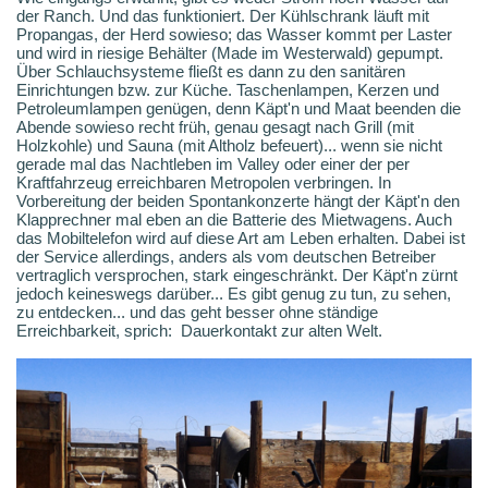
der Ranch. Und das funktioniert. Der Kühlschrank läuft mit
Propangas, der Herd sowieso; das Wasser kommt per Laster
und wird in riesige Behälter (Made im Westerwald) gepumpt.
Über Schlauchsysteme fließt es dann zu den sanitären
Einrichtungen bzw. zur Küche. Taschenlampen, Kerzen und
Petroleumlampen genügen, denn Käpt'n und Maat beenden die
Abende sowieso recht früh, genau gesagt nach Grill (mit
Holzkohle) und Sauna (mit Altholz befeuert)... wenn sie nicht
gerade mal das Nachtleben im Valley oder einer der per
Kraftfahrzeug erreichbaren Metropolen verbringen. In
Vorbereitung der beiden Spontankonzerte hängt der Käpt'n den
Klapprechner mal eben an die Batterie des Mietwagens. Auch
das Mobiltelefon wird auf diese Art am Leben erhalten. Dabei ist
der Service allerdings, anders als vom deutschen Betreiber
vertraglich versprochen, stark eingeschränkt. Der Käpt'n zürnt
jedoch keineswegs darüber... Es gibt genug zu tun, zu sehen,
zu entdecken... und das geht besser ohne ständige
Erreichbarkeit, sprich: Dauerkontakt zur alten Welt.