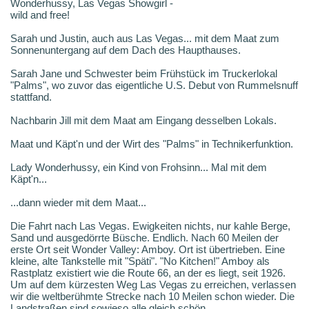
Wonderhussy, Las Vegas Showgirl -
wild and free!
Sarah und Justin, auch aus Las Vegas... mit dem Maat zum
Sonnenuntergang auf dem Dach des Haupthauses.
Sarah Jane und Schwester beim Frühstück im Truckerlokal
"Palms", wo zuvor das eigentliche U.S. Debut von Rummelsnuff
stattfand.
Nachbarin Jill mit dem Maat am Eingang desselben Lokals.
Maat und Käpt'n und der Wirt des "Palms" in Technikerfunktion.
Lady Wonderhussy, ein Kind von Frohsinn... Mal mit dem
Käpt'n...
...dann wieder mit dem Maat...
Die Fahrt nach Las Vegas. Ewigkeiten nichts, nur kahle Berge,
Sand und ausgedörrte Büsche. Endlich. Nach 60 Meilen der
erste Ort seit Wonder Valley: Amboy. Ort ist übertrieben. Eine
kleine, alte Tankstelle mit "Späti". "No Kitchen!" Amboy als
Rastplatz existiert wie die Route 66, an der es liegt, seit 1926.
Um auf dem kürzesten Weg Las Vegas zu erreichen, verlassen
wir die weltberühmte Strecke nach 10 Meilen schon wieder. Die
Landstraßen sind sowieso alle gleich schön.