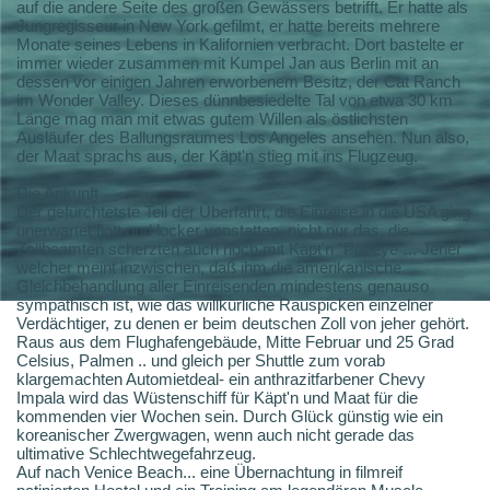
auf die andere Seite des großen Gewässers betrifft. Er hatte als
Jungregisseur in New York gefilmt, er hatte bereits mehrere
Monate seines Lebens in Kalifornien verbracht. Dort bastelte er
immer wieder zusammen mit Kumpel Jan aus Berlin mit an
dessen vor einigen Jahren erworbenem Besitz, der Cat Ranch
im Wonder Valley. Dieses dünnbesiedelte Tal von etwa 30 km
Länge mag man mit etwas gutem Willen als östlichsten
Ausläufer des Ballungsraumes Los Angeles ansehen. Nun also,
der Maat sprachs aus, der Käpt'n stieg mit ins Flugzeug.
Die Ankunft
Der gefürchtetste Teil der Überfahrt, die Einreise in die USA ging
unerwartet flott und locker vonstatten, nicht nur das, die
Zollbeamten scherzten auch noch mit Käpt'n "Popeye"... Jener
welcher meint inzwischen, daß ihm die amerikanische
Gleichbehandlung aller Einreisenden mindestens genauso
sympathisch ist, wie das willkürliche Rauspicken einzelner
Verdächtiger, zu denen er beim deutschen Zoll von jeher gehört.
Raus aus dem Flughafengebäude, Mitte Februar und 25 Grad
Celsius, Palmen .. und gleich per Shuttle zum vorab
klargemachten Automietdeal- ein anthrazitfarbener Chevy
Impala wird das Wüstenschiff für Käpt'n und Maat für die
kommenden vier Wochen sein. Durch Glück günstig wie ein
koreanischer Zwergwagen, wenn auch nicht gerade das
ultimative Schlechtwegefahrzeug.
Auf nach Venice Beach... eine Übernachtung in filmreif