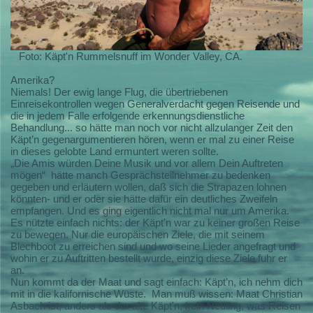
Foto: Käpt'n Rummelsnuff im Wonder Valley, CA.
Amerika?
Niemals! Der ewig lange Flug, die übertriebenen
Einreisekontrollen wegen Generalverdacht gegen Reisende und
die in jedem Falle erfolgende erkennungsdienstliche
Behandlung... so hätte man noch vor nicht allzulanger Zeit den
Käpt’n gegenargumentieren hören, wenn er mal zu einer Reise
in dieses gelobte Land ermuntert weren sollte.
„Die Amis würden Deine Musik und vor allem Dein Auftreten
mögen“
hätte manch Gesprächsteilnehmer zu bedenken
gegeben und erläutern wollen, daß sich die Strapazen lohnen
könnten- und er oder sie hätte dafür ein deutliches Zweifeln
empfangen. Und es ging eigentlich nicht mal nur um Amerika.
Es nützte einfach nichts: der Käpt'n war zu keiner großen Reise
zu bewegen. Nur die europäischen Ziele, die mit seinem
Blechboot zu erreichen sind und wo seine Lieder angefragt und
wohin er zu Auftritten bestellt wurde, einzig diese Ziele fuhr er
an.
Nun kommt da der Maat und sagt einfach: Käpt’n, ich nehm dich
mit in die kalifornische Wüste.
Man muß wissen: Maat Christian
Asbach ist, anders als der alte Käpt'n, kein Neuling, was Reisen