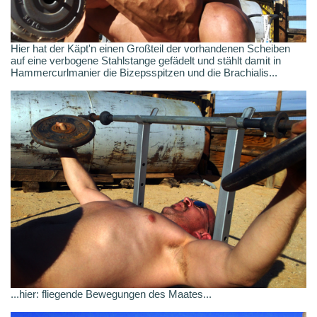
Hier hat der Käpt'n einen Großteil der vorhandenen Scheiben
auf eine verbogene Stahlstange gefädelt und stählt damit in
Hammercurlmanier die Bizepsspitzen und die Brachialis...
...hier: fliegende Bewegungen des Maates...