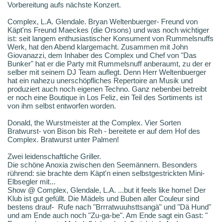
Vorbereitung aufs nächste Konzert.
Complex, L.A. Glendale. Bryan Weltenbuerger- Freund von
Käpt'ns Freund Maeckes (die Orsons) und was noch wichtiger
ist: seit langem enthusiastischer Konsument von Rummelsnuffs
Werk, hat den Abend klargemacht. Zusammen mit John
Giovanazzi, dem Inhaber des Complex und Chef von "Das
Bunker" hat er die Party mit Rummelsnuff anberaumt, zu der er
selber mit seinem DJ Team auflegt. Denn Herr Weltenbuerger
hat ein nahezu unerschöpfliches Repertoire an Musik und
produziert auch noch eigenen Techno. Ganz nebenbei betreibt
er noch eine Boutique in Los Feliz, ein Teil des Sortiments ist
von ihm selbst entworfen worden.
Donald, the Wurstmeister at the Complex. Vier Sorten
Bratwurst- von Bison bis Reh - bereitete er auf dem Hof des
Complex. Bratwurst unter Palmen!
Zwei leidenschaftliche Griller.
Die schöne Anoxia zwischen den Seemännern. Besonders
rührend: sie brachte dem Käpt'n einen selbstgestrickten Mini-
Elbsegler mit...
Show @ Complex, Glendale, L.A. ...but it feels like home! Der
Klub ist gut gefüllt. Die Mädels und Buben aller Couleur sind
bestens drauf- Rufe nach "Brrratwuuhsttsangä" und "Dä Hund"
und am Ende auch noch "Zu-ga-be". Am Ende sagt ein Gast: "