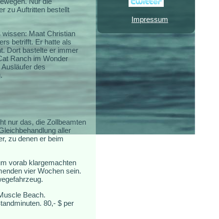
 bewegen. Nur die
zu Auftritten bestellt
Impressum
wissen: Maat Christian
 betrifft. Er hatte als
t. Dort bastelte er immer
 Cat Ranch im Wonder
 Ausläufer des
.
cht nur das, die Zollbeamten
Gleichbehandlung aller
er, zu denen er beim
zum vorab klargemachten
mmenden vier Wochen sein.
wegefahrzeug.
n Muscle Beach.
tandminuten. 80,- $ per