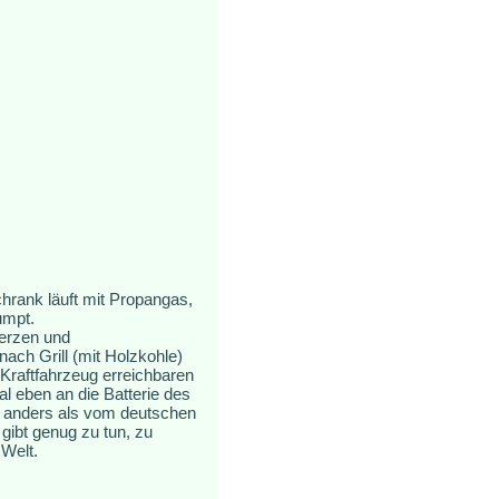
hrank läuft mit Propangas,
umpt.
Kerzen und
ch Grill (mit Holzkohle)
 Kraftfahrzeug erreichbaren
l eben an die Batterie des
s, anders als vom deutschen
gibt genug zu tun, zu
 Welt.