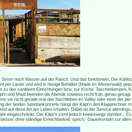
.
 Strom noch Wasser auf der Ranch. Und das funktioniert. Der Kühlsc
 per Laster und wird in riesige Behälter (Made im Westerwald) gep
n zu den sanitären Einrichtungen bzw. zur Küche. Taschenlampen, 
'n und Maat beenden die Abende sowieso recht früh, genau gesagt na
wenn sie nicht gerade mal das Nachtleben im Valley oder einer der per
ung der beiden Spontankonzerte hängt der Käpt'n den Klapprechner ma
ird auf diese Art am Leben erhalten. Dabei ist der Service allerding
tark eingeschränkt. Der Käpt'n zürnt jedoch keineswegs darüber... Es 
besser ohne ständige Erreichbarkeit, sprich: Dauerkontakt zur alten