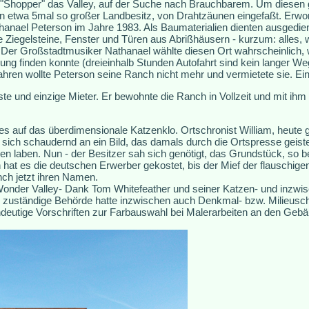
en "Shopper" das Valley, auf der Suche nach Brauchbarem. Um diesen
n etwa 5mal so großer Landbesitz, von Drahtzäunen eingefaßt. Erw
nael Peterson im Jahre 1983. Als Baumaterialien dienten ausgedien
te Ziegelsteine, Fenster und Türen aus Abrißhäusern - kurzum: alles, 
. Der Großstadtmusiker Nathanael wählte diesen Ort wahrscheinlich, w
ng finden konnte (dreieinhalb Stunden Autofahrt sind kein langer W
ren wollte Peterson seine Ranch nicht mehr und vermietete sie. Ein 
ste und einzige Mieter. Er bewohnte die Ranch in Vollzeit und mit ih
es auf das überdimensionale Katzenklo. Ortschronist William, heute g
 sich schaudernd an ein Bild, das damals durch die Ortspresse geist
n laben. Nun - der Besitzer sah sich genötigt, das Grundstück, so be
hat es die deutschen Erwerber gekostet, bis der Mief der flauschigen
nch jetzt ihren Namen.
onder Valley- Dank Tom Whitefeather und seiner Katzen- und inzwisc
ie zuständige Behörde hatte inzwischen auch Denkmal- bzw. Milieusc
indeutige Vorschriften zur Farbauswahl bei Malerarbeiten an den Geb