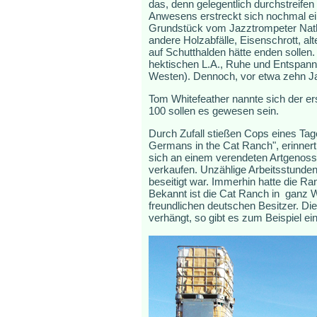
das, denn gelegentlich durchstreif
Anwesens erstreckt sich nochmal ei
Grundstück vom Jazztrompeter Natha
andere Holzabfälle, Eisenschrott, al
auf Schutthalden hätte enden sollen
hektischen L.A., Ruhe und Entspannu
Westen). Dennoch, vor etwa zehn Jah
Tom Whitefeather nannte sich der er
100 sollen es gewesen sein.
Durch Zufall stießen Cops eines Tag
Germans in the Cat Ranch", erinnert
sich an einem verendeten Artgenosse
verkaufen. Unzählige Arbeitsstunden 
beseitigt war. Immerhin hatte die Ra
Bekannt ist die Cat Ranch in ganz W
freundlichen deutschen Besitzer. D
verhängt, so gibt es zum Beispiel e