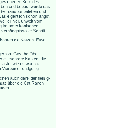
 gesicherten Kern des
orben und bebaut wurde das
te Transportpaletten und
was eigentlich schon längst
eil er hier, unweit vom
eg im amerikanischen
verhängnisvoller Schritt.
m kamen die Katzen. Etwa
ern zu Gast bei "the
erte- mehrere Katzen, die
lastet wie es war, zu
 Vierbeiner endgültig
hen auch dank der fleißig-
hutz über die Cat Ranch
äuden.