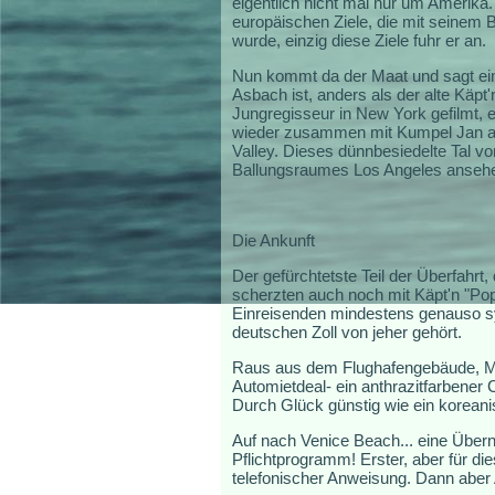
eigentlich nicht mal nur um Amerika.
europäischen Ziele, die mit seinem B
wurde, einzig diese Ziele fuhr er an.
Nun kommt da der Maat und sagt einf
Asbach ist, anders als der alte Käpt
Jungregisseur in New York gefilmt, e
wieder zusammen mit Kumpel Jan au
Valley. Dieses dünnbesiedelte Tal v
Ballungsraumes Los Angeles ansehen.
Die Ankunft
Der gefürchtetste Teil der Überfahrt,
scherzten auch noch mit Käpt'n "Pop
Einreisenden mindestens genauso sym
deutschen Zoll von jeher gehört.
Raus aus dem Flughafengebäude, Mit
Automietdeal- ein anthrazitfarbener
Durch Glück günstig wie ein korean
Auf nach Venice Beach... eine Überna
Pflichtprogramm! Erster, aber für d
telefonischer Anweisung. Dann aber 