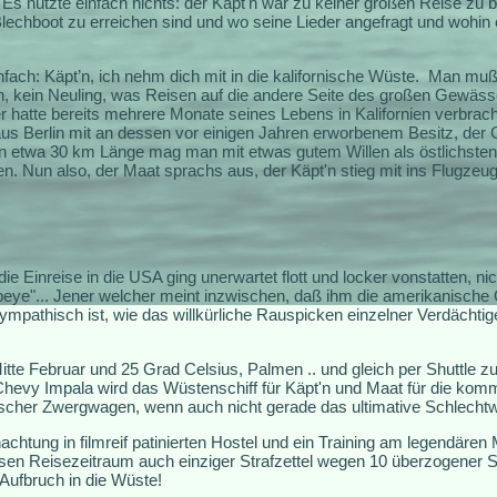
 Es nützte einfach nichts: der Käpt'n war zu keiner großen Reise zu
lechboot zu erreichen sind und wo seine Lieder angefragt und wohin er 
ach: Käpt’n, ich nehm dich mit in die kalifornische Wüste.
Man muß 
'n, kein Neuling, was Reisen auf die andere Seite des großen Gewässers
r hatte bereits mehrere Monate seines Lebens in Kalifornien verbrach
s Berlin mit an dessen vor einigen Jahren erworbenem Besitz, der
on etwa 30 km Länge mag man mit etwas gutem Willen als östlichsten
 Nun also, der Maat sprachs aus, der Käpt'n stieg mit ins Flugzeug
 die Einreise in die USA ging unerwartet flott und locker vonstatten, ni
eye"... Jener welcher meint inzwischen, daß ihm die amerikanische 
pathisch ist, wie das willkürliche Rauspicken einzelner Verdächtig
te Februar und 25 Grad Celsius, Palmen .. und gleich per Shuttle 
 Chevy Impala wird das Wüstenschiff für Käpt'n und Maat für die ko
ischer Zwergwagen, wenn auch nicht gerade das ultimative Schlecht
chtung in filmreif patinierten Hostel und ein Training am legendäre
iesen Reisezeitraum auch einziger Strafzettel wegen 10 überzogener S
Aufbruch in die Wüste!