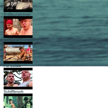
Bratwurstzange
Salutare - Pankow (I) Remix
Poi Soldat
Schiffbruch