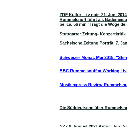
ZDF Kultur - tv noir 21. Juni 2014
Rummelsnuff führt als Bademeist
bei ca. 56 min "Trägt die Woge de
Stuttgarter Zeitung- Konzertkritik
Sächsische Zeitung Porträt 7. Ja
Schweizer Monat, Mai 2015: "Steh 
BBC Rummelsnuff at Working Li
Musikexpress Review Rummelsnuf
Die Süddeutsche über Rummelsnu
NZZ 9. August 2021 Autor: Jörg Sc