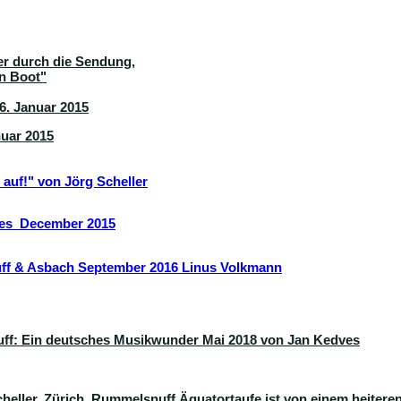
er durch die Sendung,
in Boot"
 6. Januar 2015
nuar 2015
auf!" von Jörg Scheller
ves December 2015
f & Asbach September 2016 Linus Volkmann
ff: Ein deutsches Musikwunder Mai 2018 von Jan Kedves
heller, Zürich
, Rummelsnuff Äquatortaufe ist von einem heitere