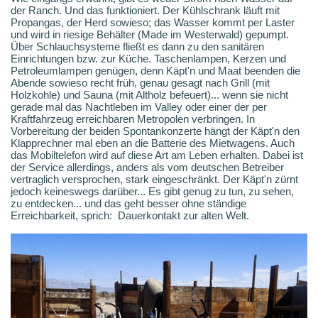
der Ranch. Und das funktioniert. Der Kühlschrank läuft mit
Propangas, der Herd sowieso; das Wasser kommt per Laster
und wird in riesige Behälter (Made im Westerwald) gepumpt.
Über Schlauchsysteme fließt es dann zu den sanitären
Einrichtungen bzw. zur Küche. Taschenlampen, Kerzen und
Petroleumlampen genügen, denn Käpt'n und Maat beenden die
Abende sowieso recht früh, genau gesagt nach Grill (mit
Holzkohle) und Sauna (mit Altholz befeuert)... wenn sie nicht
gerade mal das Nachtleben im Valley oder einer der per
Kraftfahrzeug erreichbaren Metropolen verbringen. In
Vorbereitung der beiden Spontankonzerte hängt der Käpt'n den
Klapprechner mal eben an die Batterie des Mietwagens. Auch
das Mobiltelefon wird auf diese Art am Leben erhalten. Dabei ist
der Service allerdings, anders als vom deutschen Betreiber
vertraglich versprochen, stark eingeschränkt. Der Käpt'n zürnt
jedoch keineswegs darüber... Es gibt genug zu tun, zu sehen,
zu entdecken... und das geht besser ohne ständige
Erreichbarkeit, sprich: Dauerkontakt zur alten Welt.