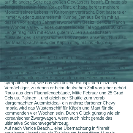
auf die andere Seite des großen Gewässers betrifft. Er hatte als
Jungregisseur in New York gefilmt, er hatte bereits mehrere
Monate seines Lebens in Kalifornien verbracht. Dort bastelte er
immer wieder zusammen mit Kumpel Jan aus Berlin mit an
dessen vor einigen Jahren erworbenem Besitz, der Cat Ranch
im Wonder Valley. Dieses dünnbesiedelte Tal von etwa 30 km
Länge mag man mit etwas gutem Willen als östlichsten
Ausläufer des Ballungsraumes Los Angeles ansehen. Nun also,
der Maat sprachs aus, der Käpt'n stieg mit ins Flugzeug.
Die Ankunft
Der gefürchtetste Teil der Überfahrt, die Einreise in die USA ging
unerwartet flott und locker vonstatten, nicht nur das, die
Zollbeamten scherzten auch noch mit Käpt'n "Popeye"... Jener
welcher meint inzwischen, daß ihm die amerikanische
Gleichbehandlung aller Einreisenden mindestens genauso
sympathisch ist, wie das willkürliche Rauspicken einzelner
Verdächtiger, zu denen er beim deutschen Zoll von jeher gehört.
Raus aus dem Flughafengebäude, Mitte Februar und 25 Grad
Celsius, Palmen .. und gleich per Shuttle zum vorab
klargemachten Automietdeal- ein anthrazitfarbener Chevy
Impala wird das Wüstenschiff für Käpt'n und Maat für die
kommenden vier Wochen sein. Durch Glück günstig wie ein
koreanischer Zwergwagen, wenn auch nicht gerade das
ultimative Schlechtwegefahrzeug.
Auf nach Venice Beach... eine Übernachtung in filmreif