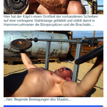
Hier hat der Käpt'n einen Großteil der vorhandenen Scheiben
auf eine verbogene Stahlstange gefädelt und stählt damit in
Hammercurlmanier die Bizepsspitzen und die Brachialis...
...hier: fliegende Bewegungen des Maates...