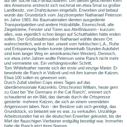
auf der Suche nach Brauchbarem. Um diesen gesicherten Kern
des Anwesens erstreckt sich nochmal ein etwa 5mal so großer
Landbesitz, von Drahtzäunen eingefaßt. Erworben und bebaut
wurde das Grundstück vom Jazztrompeter Nathanael Peterson
im Jahre 1983. Als Baumaterialien dienten ausgediente
Transportpaletten und andere Holzabfälle, Eisenschrott, alte
Ziegelsteine, Fenster und Türen aus Abrißhäusern - kurzum:
alles, was eigentlich schon längst auf Schutthalden hätte enden
sollen. Der Großstadtmusiker Nathanael wählte diesen Ort
wahrscheinlich, weil er hier, unweit vom hektischen L.A., Ruhe
und Entspannung finden konnte (dreieinhalb Stunden Autofahrt
sind kein langer Weg im amerikanischen Westen). Dennoch,
vor etwa zehn Jahren wollte Peterson seine Ranch nicht mehr
und vermietete sie. Ein verhängnisvoller Schritt.
Tom Whitefeather nannte sich der erste und einzige Mieter. Er
bewohnte die Ranch in Vollzeit und mit ihm kamen die Katzen.
Etwa 100 sollen es gewesen sein.
Durch Zufall stießen Cops eines Tages auf das
überdimensionale Katzenklo. Ortschronist William, heute gern
zu Gast bei "the Germans in the Cat Ranch", erinnert sich
schaudernd an ein Bild, das damals durch die Ortspresse
geisterte- mehrere Katzen, die sich an einem verendeten
Artgenossen laben. Nun - der Besitzer sah sich genötigt, das
Grundstück, so belastet wie es war, zu verkaufen. Unzählige
Arbeitsstunden hat es die deutschen Erwerber gekostet, bis der
Mief der flauschigen Vierbeiner endgültig beseitigt war. Immerhin
hatte die Ranch jetzt ihren Namen.