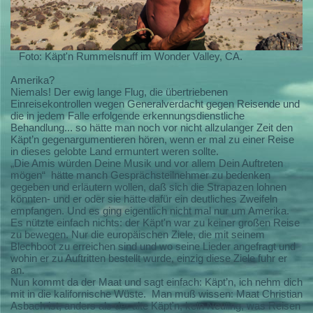
Foto: Käpt'n Rummelsnuff im Wonder Valley, CA.
Amerika?
Niemals! Der ewig lange Flug, die übertriebenen
Einreisekontrollen wegen Generalverdacht gegen Reisende und
die in jedem Falle erfolgende erkennungsdienstliche
Behandlung... so hätte man noch vor nicht allzulanger Zeit den
Käpt’n gegenargumentieren hören, wenn er mal zu einer Reise
in dieses gelobte Land ermuntert weren sollte.
„Die Amis würden Deine Musik und vor allem Dein Auftreten
mögen“
hätte manch Gesprächsteilnehmer zu bedenken
gegeben und erläutern wollen, daß sich die Strapazen lohnen
könnten- und er oder sie hätte dafür ein deutliches Zweifeln
empfangen. Und es ging eigentlich nicht mal nur um Amerika.
Es nützte einfach nichts: der Käpt'n war zu keiner großen Reise
zu bewegen. Nur die europäischen Ziele, die mit seinem
Blechboot zu erreichen sind und wo seine Lieder angefragt und
wohin er zu Auftritten bestellt wurde, einzig diese Ziele fuhr er
an.
Nun kommt da der Maat und sagt einfach: Käpt’n, ich nehm dich
mit in die kalifornische Wüste.
Man muß wissen: Maat Christian
Asbach ist, anders als der alte Käpt'n, kein Neuling, was Reisen