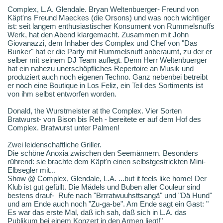
Complex, L.A. Glendale. Bryan Weltenbuerger- Freund von
Käpt'ns Freund Maeckes (die Orsons) und was noch wichtiger
ist: seit langem enthusiastischer Konsument von Rummelsnuffs
Werk, hat den Abend klargemacht. Zusammen mit John
Giovanazzi, dem Inhaber des Complex und Chef von "Das
Bunker" hat er die Party mit Rummelsnuff anberaumt, zu der er
selber mit seinem DJ Team auflegt. Denn Herr Weltenbuerger
hat ein nahezu unerschöpfliches Repertoire an Musik und
produziert auch noch eigenen Techno. Ganz nebenbei betreibt
er noch eine Boutique in Los Feliz, ein Teil des Sortiments ist
von ihm selbst entworfen worden.
Donald, the Wurstmeister at the Complex. Vier Sorten
Bratwurst- von Bison bis Reh - bereitete er auf dem Hof des
Complex. Bratwurst unter Palmen!
Zwei leidenschaftliche Griller.
Die schöne Anoxia zwischen den Seemännern. Besonders
rührend: sie brachte dem Käpt'n einen selbstgestrickten Mini-
Elbsegler mit...
Show @ Complex, Glendale, L.A. ...but it feels like home! Der
Klub ist gut gefüllt. Die Mädels und Buben aller Couleur sind
bestens drauf- Rufe nach "Brrratwuuhsttsangä" und "Dä Hund"
und am Ende auch noch "Zu-ga-be". Am Ende sagt ein Gast: "
Es war das erste Mal, daß ich sah, daß sich in L.A. das
Publikum bei einem Konzert in den Armen liegt!"