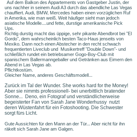
Auf dem Balkon des Appartements von Gastgeber Justin, der
uns nachher in seinem Audi A3 durch das abendliche Las Vegas
chauffiert. Audi, BMW, Mercedes haben einen vorzüglichen Ruf
in Amerika, wie man weiß. Weit häufiger sieht man jedoch
asiatische Modelle....und fette, durstige amerikanische Pick
Ups.
Richtig durstig macht das üppige, sehr pikante Abendbrot bei "El
Gordo", dem wahrscheinlich besten Taco-Haus jenseits von
Mexiko. Dann noch einen Abstecher in den recht schwach
frequentierten Liveclub und Musikertreff "Double Down"- und
schließlich rundet ein betriebsamer Gogo-Boy-Club mit
spanischem Ballermanngeballer und Getränken aus Eimern den
Abend in Las Vegas ab.
Pflichtkostüm.
Gleicher Name, anderes Geschäftsmodell...
Zurück im Tal der Wunder. She works hard for the Money!
Aber sie nimmts professionell- bei unerbittlich bratender
Sonne... Deno, ein Fotograf und verständlicherweise
begeisterter Fan von Sarah Jane Wonderhussy nutzt
deren Wüstenfahrt für ein Fotoshooting
.
Die Schwester
sorgt fürs Licht.
Gute Aussichten für den Mann an der Tür... Aber nicht für ihn
räkelt sich Sarah Jane am Galgen.