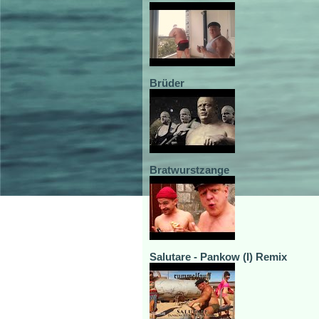
Brüder
Bratwurstzange
Salutare - Pankow (I) Remix