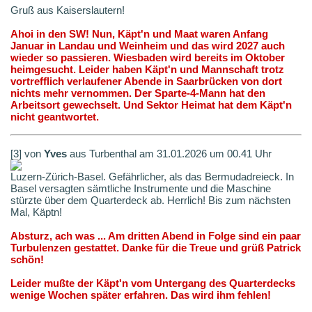
Gruß aus Kaiserslautern!
Ahoi in den SW! Nun, Käpt'n und Maat waren Anfang
Januar in Landau und Weinheim und das wird 2027 auch
wieder so passieren. Wiesbaden wird bereits im Oktober
heimgesucht. Leider haben Käpt'n und Mannschaft trotz
vortrefflich verlaufener Abende in Saarbrücken von dort
nichts mehr vernommen. Der Sparte-4-Mann hat den
Arbeitsort gewechselt. Und Sektor Heimat hat dem Käpt'n
nicht geantwortet.
[3] von
Yves
aus Turbenthal am 31.01.2026 um 00.41 Uhr
Luzern-Zürich-Basel. Gefährlicher, als das Bermudadreieck. In
Basel versagten sämtliche Instrumente und die Maschine
stürzte über dem Quarterdeck ab. Herrlich! Bis zum nächsten
Mal, Käptn!
Absturz, ach was ... Am dritten Abend in Folge sind ein paar
Turbulenzen gestattet. Danke für die Treue und grüß Patrick
schön!
Leider mußte der Käpt'n vom Untergang des Quarterdecks
wenige Wochen später erfahren. Das wird ihm fehlen!