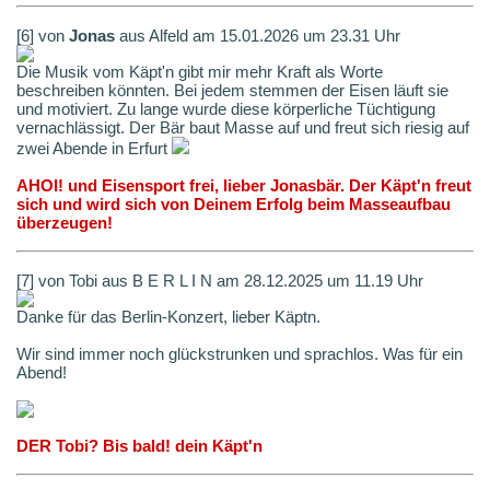
[6] von
Jonas
aus Alfeld am 15.01.2026 um 23.31 Uhr
Die Musik vom Käpt'n gibt mir mehr Kraft als Worte
beschreiben könnten. Bei jedem stemmen der Eisen läuft sie
und motiviert. Zu lange wurde diese körperliche Tüchtigung
vernachlässigt. Der Bär baut Masse auf und freut sich riesig auf
zwei Abende in Erfurt
AHOI! und Eisensport frei, lieber Jonasbär. Der Käpt'n freut
sich und wird sich von Deinem Erfolg beim Masseaufbau
überzeugen!
[7] von Tobi aus B E R L I N am 28.12.2025 um 11.19 Uhr
Danke für das Berlin-Konzert, lieber Käptn.
Wir sind immer noch glückstrunken und sprachlos. Was für ein
Abend!
DER Tobi? Bis bald! dein Käpt'n