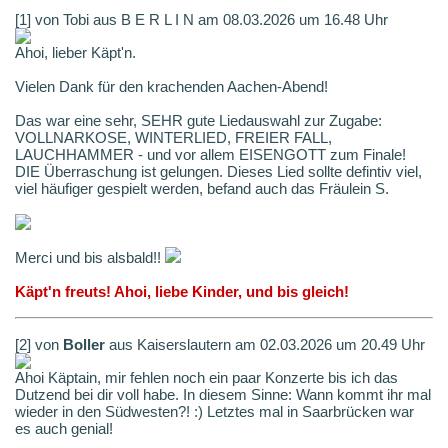
[1] von Tobi aus B E R L I N am 08.03.2026 um 16.48 Uhr
Ahoi, lieber Käpt'n.
Vielen Dank für den krachenden Aachen-Abend!
Das war eine sehr, SEHR gute Liedauswahl zur Zugabe:
VOLLNARKOSE, WINTERLIED, FREIER FALL,
LAUCHHAMMER - und vor allem EISENGOTT zum Finale!
DIE Überraschung ist gelungen. Dieses Lied sollte defintiv viel,
viel häufiger gespielt werden, befand auch das Fräulein S.
Merci und bis alsbald!!
Käpt'n freuts! Ahoi, liebe Kinder, und bis gleich!
[2] von
Boller
aus Kaiserslautern am 02.03.2026 um 20.49 Uhr
Ahoi Käptain, mir fehlen noch ein paar Konzerte bis ich das
Dutzend bei dir voll habe. In diesem Sinne: Wann kommt ihr mal
wieder in den Südwesten?! :) Letztes mal in Saarbrücken war
es auch genial!