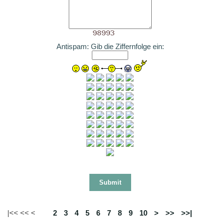
Antispam: Gib die Ziffernfolge ein:
|<< << <
1
2
3
4
5
6
7
8
9
10
>
>>
>>|