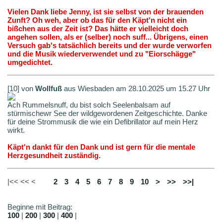
Vielen Dank liebe Jenny, ist sie selbst von der brauenden
Zunft? Oh weh, aber ob das für den Käpt'n nicht ein
bißchen aus der Zeit ist? Das hätte er vielleicht doch
angehen sollen, als er (selber) noch suff... Übrigens, einen
Versuch gab's tatsächlich bereits und der wurde verworfen
und die Musik wiederverwendet und zu "Eiorschägge"
umgedichtet.
[10] von
Wollfuß
aus Wiesbaden am 28.10.2025 um 15.27 Uhr
Ach Rummelsnuff, du bist solch Seelenbalsam auf
stürmischewr See der wildgewordenen Zeitgeschichte. Danke
für deine Strommusik die wie ein Defibrillator auf mein Herz
wirkt.
Käpt'n dankt für den Dank und ist gern für die mentale
Herzgesundheit zuständig.
|<< << <
1
2
3
4
5
6
7
8
9
10
>
>>
>>|
Beginne mit Beitrag:
100
|
200
|
300
|
400
|