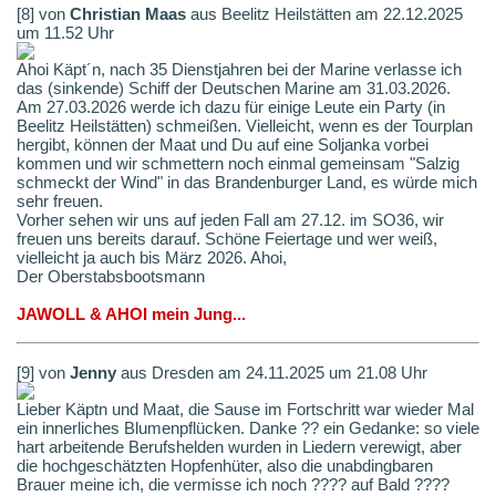
[8] von
Christian Maas
aus Beelitz Heilstätten am 22.12.2025
um 11.52 Uhr
Ahoi Käpt´n, nach 35 Dienstjahren bei der Marine verlasse ich
das (sinkende) Schiff der Deutschen Marine am 31.03.2026.
Am 27.03.2026 werde ich dazu für einige Leute ein Party (in
Beelitz Heilstätten) schmeißen. Vielleicht, wenn es der Tourplan
hergibt, können der Maat und Du auf eine Soljanka vorbei
kommen und wir schmettern noch einmal gemeinsam "Salzig
schmeckt der Wind" in das Brandenburger Land, es würde mich
sehr freuen.
Vorher sehen wir uns auf jeden Fall am 27.12. im SO36, wir
freuen uns bereits darauf. Schöne Feiertage und wer weiß,
vielleicht ja auch bis März 2026. Ahoi,
Der Oberstabsbootsmann
JAWOLL & AHOI mein Jung...
[9] von
Jenny
aus Dresden am 24.11.2025 um 21.08 Uhr
Lieber Käptn und Maat, die Sause im Fortschritt war wieder Mal
ein innerliches Blumenpflücken. Danke ?? ein Gedanke: so viele
hart arbeitende Berufshelden wurden in Liedern verewigt, aber
die hochgeschätzten Hopfenhüter, also die unabdingbaren
Brauer meine ich, die vermisse ich noch ???? auf Bald ????