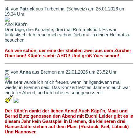
[4] von
Patrick
aus Turbenthal (Schweiz) am 26.01.2026 um
19.34 Uhr
Ahoi Käpt‘n
Drei Tage, drei Konzerte, drei mal Rummelsnuff. Es war
fantastisch. Ich freue mich schon Dich mal in deiner Heimat zu
besuchen.
Ach wie schön, der eine der stabilen zwei aus dem Zürcher
Oberland! Käpt'n sacht: AHOI! Und grüß Yves schön!
[5] von
Anna
aus Bremen am 22.01.2026 um 23.52 Uhr
Wie sehr würde ich mich freuen, wenn ihr irgendwann mal
wieder in Bremen seid! Das Konzert letztes Jahr von euch war
ein toller Abend, und ich habe es sehr genossen!
Der Käpt'n dankt der lieben Anna! Auch Käpt'n, Maat und
Bernd Butz genossen den Abend mit Euch! Leider gibt es in
diesem Jahr kein Gastspiel in Bremen, die kleineren drei
Hansestädte stehen auf dem Plan. (Rostock, Kiel, Lübeck)
Und Hannover.