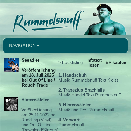
NAVIGATION +
Seeadler
Infotext
>Tracklisting
EP kaufen
lesen
Veröffentlichung
am 18. Juli 2025
1. Handschuh
bei Out Of Line /
Musik Rummelsnuff Text Kleist
Rough Trade
2. Trapezius Brachialis
Musik Händel Text Rummelsnuff
Hinterwäldler
3. Hinterwäldler
Veröffentlichung
Musik und Text Rummelsnuff
am 25.11.2022 bei
Rundling (Vinyl)
4. Vorwort
und Out Of Line
Rummelsnuff
(Download/Stream)