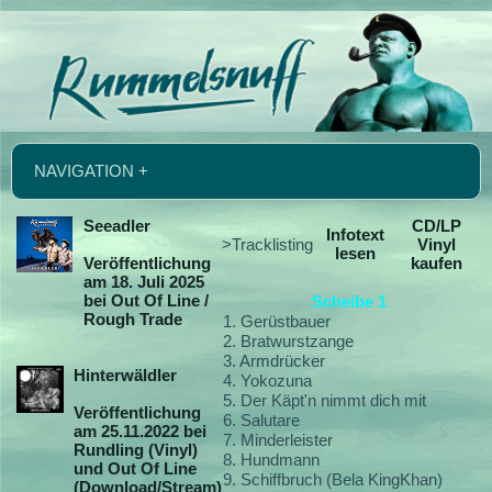
NAVIGATION +
Seeadler
CD/LP
Infotext
>Tracklisting
Vinyl
lesen
Veröffentlichung
kaufen
am 18. Juli 2025
bei Out Of Line /
Scheibe 1
Rough Trade
1. Gerüstbauer
2. Bratwurstzange
3. Armdrücker
Hinterwäldler
4. Yokozuna
5. Der Käpt'n nimmt dich mit
Veröffentlichung
6. Salutare
am 25.11.2022 bei
7. Minderleister
Rundling (Vinyl)
8. Hundmann
und Out Of Line
9. Schiffbruch (Bela KingKhan)
(Download/Stream)