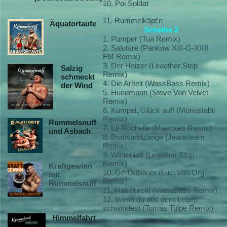
10. Poi Soldat
11. Rummelkäpt'n
Äquatortaufe
Scheibe 2
1. Pumper (Tua Remix)
2. Salutare (Pankow XIII-G-XXII
FM Remix)
3. Der Heizer (Leaether Strip
Salzig
Remix)
schmeckt
4. Die Arbeit (WassBass Remix)
der Wind
5. Hundmann (Steve Van Velvet
Remix)
6. Kumpel, Glück auf! (Monostabil
Remix)
Rummelsnuff
7. La Rochelle (Maeckes Remix)
und Asbach
8. Bratwurstzange (Jeansteam
Remix)
9. Winterlied (Leaether Strip
Remix)
Kraftgewinn
10. Gerüstbauer (Luci Van Org
mit
Remix)
Rummelsnuff
11. Halt durch! (WassBass Remix)
12. Wenn du aus dem Leben
schwindest (Tomas Tulpe Remix)
Himmelfahrt