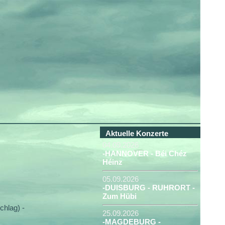
Aktuelle Konzerte
04.09.2026
-HANNOVER - Béi Chéz
Héinz
05.09.2026
-DUISBURG - RUHRORT -
Zum Hübi
hlag) -
25.09.2026
-MAGDEBURG -