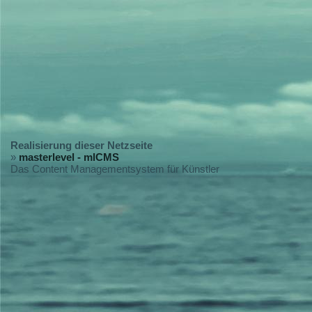
Realisierung dieser Netzseite
»
masterlevel - mlCMS
Das Content Managementsystem für Künstler