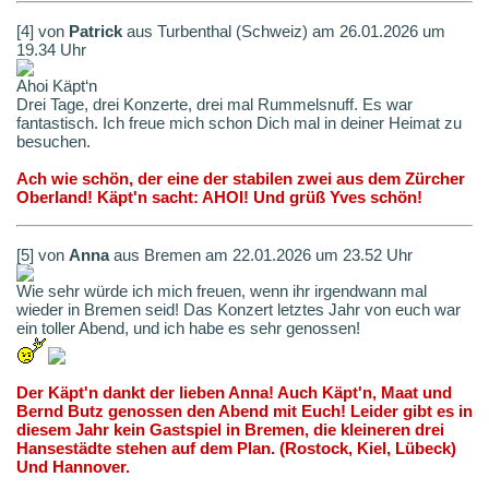
[4] von
Patrick
aus Turbenthal (Schweiz) am 26.01.2026 um
19.34 Uhr
Ahoi Käpt‘n
Drei Tage, drei Konzerte, drei mal Rummelsnuff. Es war
fantastisch. Ich freue mich schon Dich mal in deiner Heimat zu
besuchen.
Ach wie schön, der eine der stabilen zwei aus dem Zürcher
Oberland! Käpt'n sacht: AHOI! Und grüß Yves schön!
[5] von
Anna
aus Bremen am 22.01.2026 um 23.52 Uhr
Wie sehr würde ich mich freuen, wenn ihr irgendwann mal
wieder in Bremen seid! Das Konzert letztes Jahr von euch war
ein toller Abend, und ich habe es sehr genossen!
Der Käpt'n dankt der lieben Anna! Auch Käpt'n, Maat und
Bernd Butz genossen den Abend mit Euch! Leider gibt es in
diesem Jahr kein Gastspiel in Bremen, die kleineren drei
Hansestädte stehen auf dem Plan. (Rostock, Kiel, Lübeck)
Und Hannover.