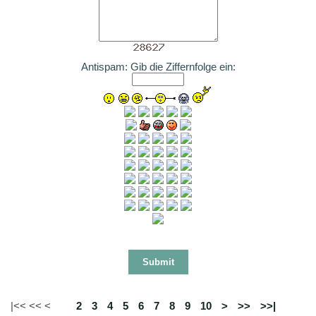
Antispam: Gib die Ziffernfolge ein:
|<< << <
1
2
3
4
5
6
7
8
9
10
>
>>
>>|