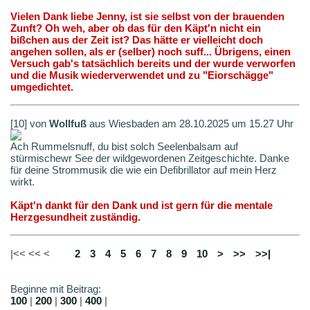
Vielen Dank liebe Jenny, ist sie selbst von der brauenden
Zunft? Oh weh, aber ob das für den Käpt'n nicht ein
bißchen aus der Zeit ist? Das hätte er vielleicht doch
angehen sollen, als er (selber) noch suff... Übrigens, einen
Versuch gab's tatsächlich bereits und der wurde verworfen
und die Musik wiederverwendet und zu "Eiorschägge"
umgedichtet.
[10] von
Wollfuß
aus Wiesbaden am 28.10.2025 um 15.27 Uhr
Ach Rummelsnuff, du bist solch Seelenbalsam auf
stürmischewr See der wildgewordenen Zeitgeschichte. Danke
für deine Strommusik die wie ein Defibrillator auf mein Herz
wirkt.
Käpt'n dankt für den Dank und ist gern für die mentale
Herzgesundheit zuständig.
|<< << <
1
2
3
4
5
6
7
8
9
10
>
>>
>>|
Beginne mit Beitrag:
100
|
200
|
300
|
400
|