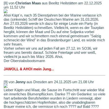
[8] von
Christian Maas
aus Beelitz Heilstätten am 22.12.2025
um 11.52 Uhr
Ahoi Käpt´n, nach 35 Dienstjahren bei der Marine verlasse ich
das (sinkende) Schiff der Deutschen Marine am 31.03.2026.
Am 27.03.2026 werde ich dazu für einige Leute ein Party (in
Beelitz Heilstätten) schmeißen. Vielleicht, wenn es der Tourplan
hergibt, können der Maat und Du auf eine Soljanka vorbei
kommen und wir schmettern noch einmal gemeinsam "Salzig
schmeckt der Wind" in das Brandenburger Land, es würde mich
sehr freuen.
Vorher sehen wir uns auf jeden Fall am 27.12. im SO36, wir
freuen uns bereits darauf. Schöne Feiertage und wer weiß,
vielleicht ja auch bis März 2026. Ahoi,
Der Oberstabsbootsmann
JAWOLL & AHOI mein Jung...
[9] von
Jenny
aus Dresden am 24.11.2025 um 21.08 Uhr
Lieber Käptn und Maat, die Sause im Fortschritt war wieder Mal
ein innerliches Blumenpflücken. Danke ?? ein Gedanke: so viele
hart arbeitende Berufshelden wurden in Liedern verewigt, aber
die hochgeschätzten Hopfenhüter, also die unabdingbaren
Brauer meine ich, die vermisse ich noch ???? auf Bald ????