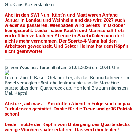
Gruß aus Kaiserslautern!
Ahoi in den SW! Nun, Käpt'n und Maat waren Anfang
Januar in Landau und Weinheim und das wird 2027 auch
wieder so passieren. Wiesbaden wird bereits im Oktober
heimgesucht. Leider haben Käpt'n und Mannschaft trotz
vortrefflich verlaufener Abende in Saarbrücken von dort
nichts mehr vernommen. Der Sparte-4-Mann hat den
Arbeitsort gewechselt. Und Sektor Heimat hat dem Käpt'n
nicht geantwortet.
[3] von
Yves
aus Turbenthal am 31.01.2026 um 00.41 Uhr
Luzern-Zürich-Basel. Gefährlicher, als das Bermudadreieck. In
Basel versagten sämtliche Instrumente und die Maschine
stürzte über dem Quarterdeck ab. Herrlich! Bis zum nächsten
Mal, Käptn!
Absturz, ach was ... Am dritten Abend in Folge sind ein paar
Turbulenzen gestattet. Danke für die Treue und grüß Patrick
schön!
Leider mußte der Käpt'n vom Untergang des Quarterdecks
wenige Wochen später erfahren. Das wird ihm fehlen!