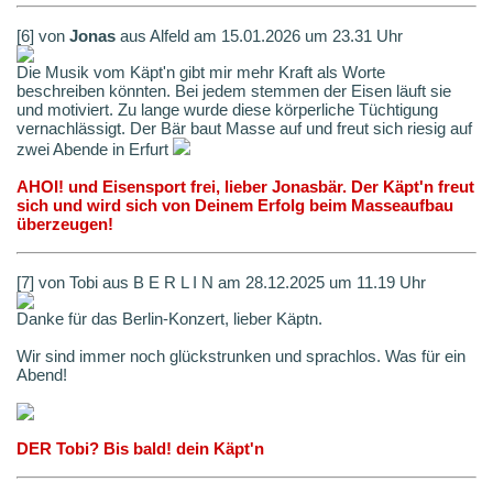
[6] von
Jonas
aus Alfeld am 15.01.2026 um 23.31 Uhr
Die Musik vom Käpt'n gibt mir mehr Kraft als Worte
beschreiben könnten. Bei jedem stemmen der Eisen läuft sie
und motiviert. Zu lange wurde diese körperliche Tüchtigung
vernachlässigt. Der Bär baut Masse auf und freut sich riesig auf
zwei Abende in Erfurt
AHOI! und Eisensport frei, lieber Jonasbär. Der Käpt'n freut
sich und wird sich von Deinem Erfolg beim Masseaufbau
überzeugen!
[7] von Tobi aus B E R L I N am 28.12.2025 um 11.19 Uhr
Danke für das Berlin-Konzert, lieber Käptn.
Wir sind immer noch glückstrunken und sprachlos. Was für ein
Abend!
DER Tobi? Bis bald! dein Käpt'n