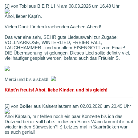
[1] von Tobi aus B E R L I N am 08.03.2026 um 16.48 Uhr
Ahoi, lieber Käpt'n.
Vielen Dank für den krachenden Aachen-Abend!
Das war eine sehr, SEHR gute Liedauswahl zur Zugabe:
VOLLNARKOSE, WINTERLIED, FREIER FALL,
LAUCHHAMMER - und vor allem EISENGOTT zum Finale!
DIE Überraschung ist gelungen. Dieses Lied sollte defintiv viel,
viel häufiger gespielt werden, befand auch das Fräulein S.
Merci und bis alsbald!!
Käpt'n freuts! Ahoi, liebe Kinder, und bis gleich!
[2] von
Boller
aus Kaiserslautern am 02.03.2026 um 20.49 Uhr
Ahoi Käptain, mir fehlen noch ein paar Konzerte bis ich das
Dutzend bei dir voll habe. In diesem Sinne: Wann kommt ihr mal
wieder in den Südwesten?! :) Letztes mal in Saarbrücken war
es auch genial!