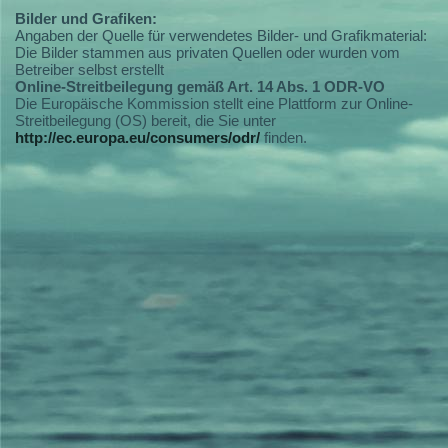
Bilder und Grafiken:
Angaben der Quelle für verwendetes Bilder- und Grafikmaterial:
Die Bilder stammen aus privaten Quellen oder wurden vom
Betreiber selbst erstellt
Online-Streitbeilegung gemäß Art. 14 Abs. 1 ODR-VO
Die Europäische Kommission stellt eine Plattform zur Online-
Streitbeilegung (OS) bereit, die Sie unter
http://ec.europa.eu/consumers/odr/
finden.