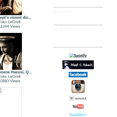
Flowerpower
30.10.2026
-WIESBADEN -
ept'n nimmt dic...
Schlachthof
Foto: LeGrell
11244 Views
31.10.2026
-KÖLN - BüZe Ehrenfeld -
Em Drügge Pitter: 9.
HAFENCASINO
hoene Haeusi, Q...
Foto: LeGrell
10883 Views