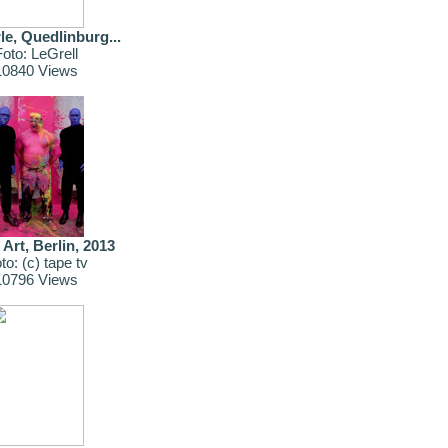
Impressum
le, Quedlinburg...
Foto: LeGrell
10840 Views
 Art, Berlin, 2013
to: (c) tape tv
10796 Views