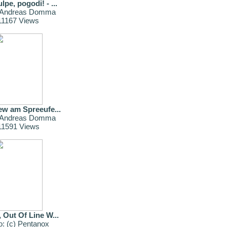
lpe, pogodi! - ...
: Andreas Domma
11167 Views
iew am Spreeufe...
: Andreas Domma
11591 Views
, Out Of Line W...
o: (c) Pentanox