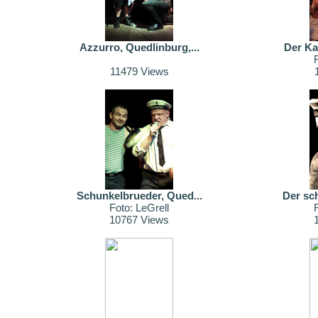
Azzurro, Quedlinburg,...
Der Ka
11479 Views
Schunkelbrueder, Qued...
Der sc
Foto: LeGrell
10767 Views