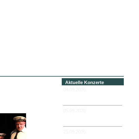
Aktuelle Konzerte
04.09.2026
-HANNOVER - Béi Chéz
Héinz
05.09.2026
-DUISBURG - RUHRORT -
Zum Hübi
25.09.2026
-MAGDEBURG -