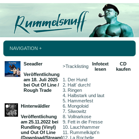
NAVIGATION +
Seeadler
Infotext
CD
>Tracklisting
lesen
kaufen
Veröffentlichung
am 18. Juli 2025
1. Der Hund
bei Out Of Line /
2. Halt' durch!
Rough Trade
3. Ringen
4. Halbstark und laut
5. Hammerfest
Hinterwäldler
6. Mongoloid
7. Sliwowitz
Veröffentlichung
8. Vollnarkose
am 25.11.2022 bei
9. Fett in die Fresse
Rundling (Vinyl)
10. Lauchhammer
und Out Of Line
11. Rummelkäpt'n
(Download/Stream)
12. La Rochelle