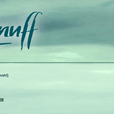
wahl)
08