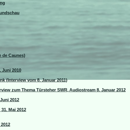
ung
Rundschau
ne de Caunes)
 Juni 2010
k (Interview vom 8. Januar 2011)
terview zum Thema Türsteher SWR, Audiostream 8. Januar 2012
Juni 2012
 31. Mai 2012
 2012