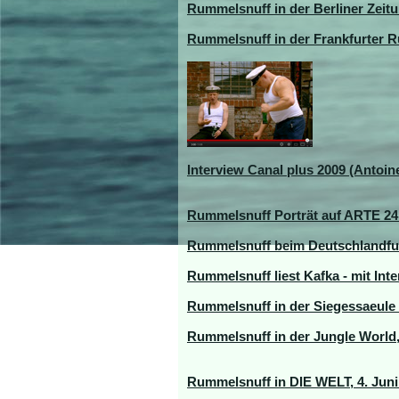
Rummelsnuff in der Berliner Zeit
Rummelsnuff in der Frankfurter 
Interview Canal plus 2009 (Antoi
Rummelsnuff Porträt auf ARTE 24.
Rummelsnuff beim Deutschlandfun
Rummelsnuff liest Kafka - mit In
Rummelsnuff in der Siegessaeule 
Rummelsnuff in der Jungle World,
Rummelsnuff in DIE WELT, 4. Juni