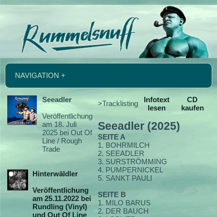
NAVIGATION +
Seeadler
Infotext
CD
>Tracklisting
lesen
kaufen
Veröffentlichung
am 18. Juli
Seeadler (2025)
2025 bei Out Of
SEITE A
Line / Rough
1. BOHRMILCH
Trade
2. SEEADLER
3. SURSTRÖMMING
4. PUMPERNICKEL
Hinterwäldler
5. SANKT PAULI
Veröffentlichung
SEITE B
am 25.11.2022 bei
1. MILO BARUS
Rundling (Vinyl)
2. DER BAUCH
und Out Of Line