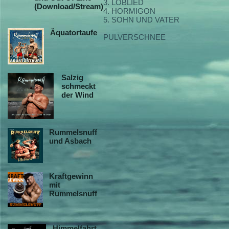
3. LOBLIED
(Download/Stream)
4. HORMIGON
5. SOHN UND VATER
Äquatortaufe
PULVERSCHNEE
Salzig
schmeckt
der Wind
Rummelsnuff
und Asbach
Kraftgewinn
mit
Rummelsnuff
Himmelfahrt