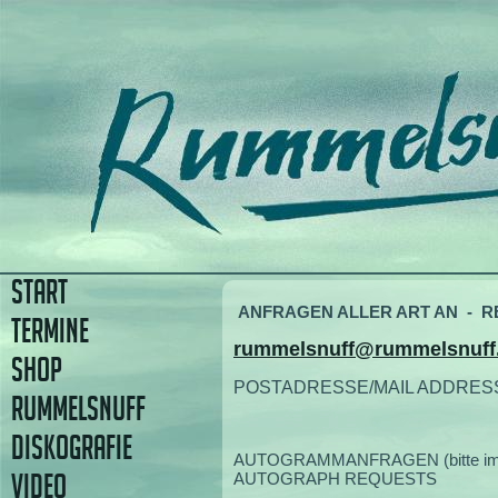
START
ANFRAGEN ALLER ART AN - RE
TERMINE
rummelsnuff@rummelsnuff
SHOP
POSTADRESSE/MAIL ADDRES
RUMMELSNUFF
DISKOGRAFIE
AUTOGRAMMANFRAGEN (bitte im Brie
VIDEO
AUTOGRAPH REQUESTS