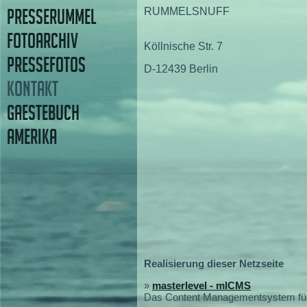
PRESSERUMMEL
RUMMELSNUFF
FOTOARCHIV
Köllnische Str. 7
PRESSEFOTOS
D-12439 Berlin
KONTAKT
GAESTEBUCH
AMERIKA
Realisierung dieser Netzseite
»
masterlevel - mlCMS
Das Content Managementsystem für