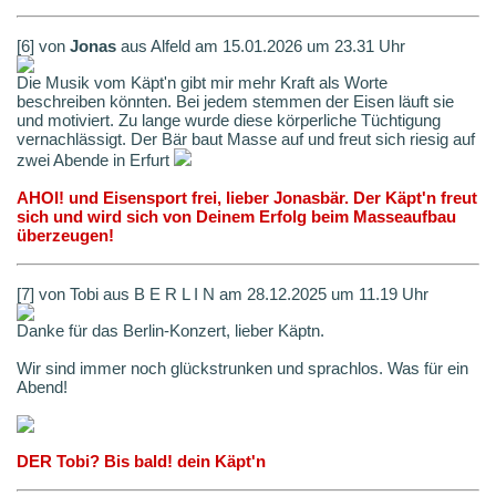
[6] von
Jonas
aus Alfeld am 15.01.2026 um 23.31 Uhr
Die Musik vom Käpt'n gibt mir mehr Kraft als Worte
beschreiben könnten. Bei jedem stemmen der Eisen läuft sie
und motiviert. Zu lange wurde diese körperliche Tüchtigung
vernachlässigt. Der Bär baut Masse auf und freut sich riesig auf
zwei Abende in Erfurt
AHOI! und Eisensport frei, lieber Jonasbär. Der Käpt'n freut
sich und wird sich von Deinem Erfolg beim Masseaufbau
überzeugen!
[7] von Tobi aus B E R L I N am 28.12.2025 um 11.19 Uhr
Danke für das Berlin-Konzert, lieber Käptn.
Wir sind immer noch glückstrunken und sprachlos. Was für ein
Abend!
DER Tobi? Bis bald! dein Käpt'n