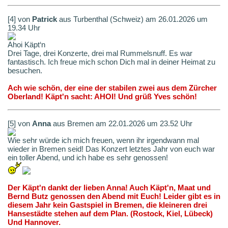
[4] von
Patrick
aus Turbenthal (Schweiz) am 26.01.2026 um
19.34 Uhr
Ahoi Käpt‘n
Drei Tage, drei Konzerte, drei mal Rummelsnuff. Es war
fantastisch. Ich freue mich schon Dich mal in deiner Heimat zu
besuchen.
Ach wie schön, der eine der stabilen zwei aus dem Zürcher
Oberland! Käpt'n sacht: AHOI! Und grüß Yves schön!
[5] von
Anna
aus Bremen am 22.01.2026 um 23.52 Uhr
Wie sehr würde ich mich freuen, wenn ihr irgendwann mal
wieder in Bremen seid! Das Konzert letztes Jahr von euch war
ein toller Abend, und ich habe es sehr genossen!
Der Käpt'n dankt der lieben Anna! Auch Käpt'n, Maat und
Bernd Butz genossen den Abend mit Euch! Leider gibt es in
diesem Jahr kein Gastspiel in Bremen, die kleineren drei
Hansestädte stehen auf dem Plan. (Rostock, Kiel, Lübeck)
Und Hannover.