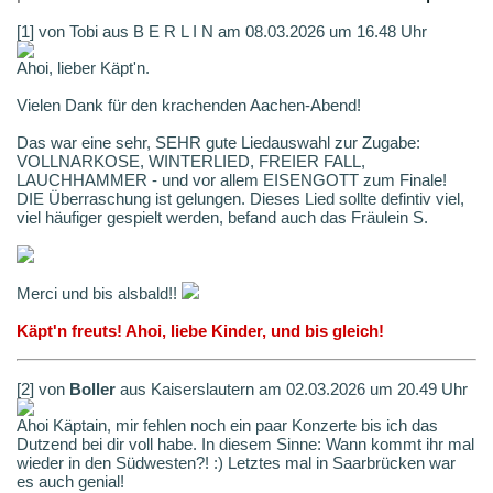
[1] von Tobi aus B E R L I N am 08.03.2026 um 16.48 Uhr
Ahoi, lieber Käpt'n.
Vielen Dank für den krachenden Aachen-Abend!
Das war eine sehr, SEHR gute Liedauswahl zur Zugabe:
VOLLNARKOSE, WINTERLIED, FREIER FALL,
LAUCHHAMMER - und vor allem EISENGOTT zum Finale!
DIE Überraschung ist gelungen. Dieses Lied sollte defintiv viel,
viel häufiger gespielt werden, befand auch das Fräulein S.
Merci und bis alsbald!!
Käpt'n freuts! Ahoi, liebe Kinder, und bis gleich!
[2] von
Boller
aus Kaiserslautern am 02.03.2026 um 20.49 Uhr
Ahoi Käptain, mir fehlen noch ein paar Konzerte bis ich das
Dutzend bei dir voll habe. In diesem Sinne: Wann kommt ihr mal
wieder in den Südwesten?! :) Letztes mal in Saarbrücken war
es auch genial!