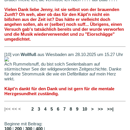
Vielen Dank liebe Jenny, ist sie selbst von der brauenden
Zunft? Oh weh, aber ob das für den Käpt'n nicht ein
bißchen aus der Zeit ist? Das hätte er vielleicht doch
angehen sollen, als er (selber) noch suff... Übrigens, einen
Versuch gab's tatsächlich bereits und der wurde verworfen
und die Musik wiederverwendet und zu "Eiorschägge"
umgedichtet.
[10] von
Wollfuß
aus Wiesbaden am 28.10.2025 um 15.27 Uhr
Ach Rummelsnuff, du bist solch Seelenbalsam auf
stürmischewr See der wildgewordenen Zeitgeschichte. Danke
für deine Strommusik die wie ein Defibrillator auf mein Herz
wirkt.
Käpt'n dankt für den Dank und ist gern für die mentale
Herzgesundheit zuständig.
|<< << <
1
2
3
4
5
6
7
8
9
10
>
>>
>>|
Beginne mit Beitrag:
100
|
200
|
300
|
400
|