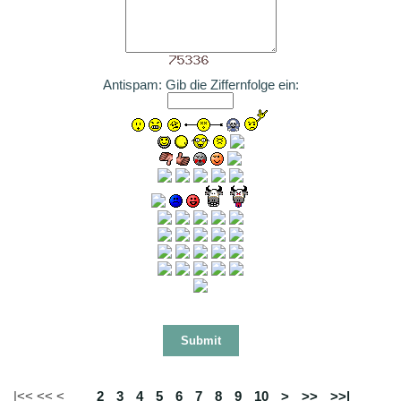
Antispam: Gib die Ziffernfolge ein:
|<< << <
1
2
3
4
5
6
7
8
9
10
>
>>
>>|