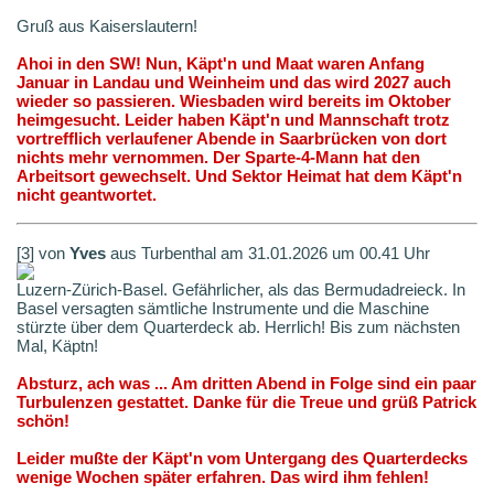
Gruß aus Kaiserslautern!
Ahoi in den SW! Nun, Käpt'n und Maat waren Anfang
Januar in Landau und Weinheim und das wird 2027 auch
wieder so passieren. Wiesbaden wird bereits im Oktober
heimgesucht. Leider haben Käpt'n und Mannschaft trotz
vortrefflich verlaufener Abende in Saarbrücken von dort
nichts mehr vernommen. Der Sparte-4-Mann hat den
Arbeitsort gewechselt. Und Sektor Heimat hat dem Käpt'n
nicht geantwortet.
[3] von
Yves
aus Turbenthal am 31.01.2026 um 00.41 Uhr
Luzern-Zürich-Basel. Gefährlicher, als das Bermudadreieck. In
Basel versagten sämtliche Instrumente und die Maschine
stürzte über dem Quarterdeck ab. Herrlich! Bis zum nächsten
Mal, Käptn!
Absturz, ach was ... Am dritten Abend in Folge sind ein paar
Turbulenzen gestattet. Danke für die Treue und grüß Patrick
schön!
Leider mußte der Käpt'n vom Untergang des Quarterdecks
wenige Wochen später erfahren. Das wird ihm fehlen!