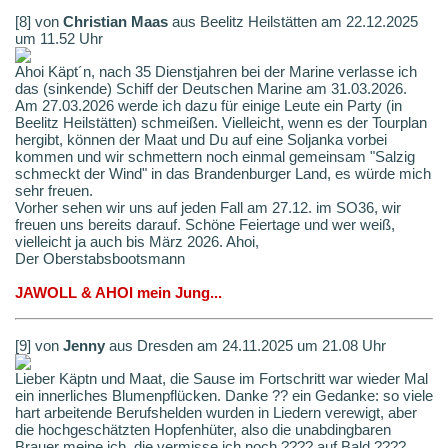
[8] von
Christian Maas
aus Beelitz Heilstätten am 22.12.2025
um 11.52 Uhr
Ahoi Käpt´n, nach 35 Dienstjahren bei der Marine verlasse ich
das (sinkende) Schiff der Deutschen Marine am 31.03.2026.
Am 27.03.2026 werde ich dazu für einige Leute ein Party (in
Beelitz Heilstätten) schmeißen. Vielleicht, wenn es der Tourplan
hergibt, können der Maat und Du auf eine Soljanka vorbei
kommen und wir schmettern noch einmal gemeinsam "Salzig
schmeckt der Wind" in das Brandenburger Land, es würde mich
sehr freuen.
Vorher sehen wir uns auf jeden Fall am 27.12. im SO36, wir
freuen uns bereits darauf. Schöne Feiertage und wer weiß,
vielleicht ja auch bis März 2026. Ahoi,
Der Oberstabsbootsmann
JAWOLL & AHOI mein Jung...
[9] von
Jenny
aus Dresden am 24.11.2025 um 21.08 Uhr
Lieber Käptn und Maat, die Sause im Fortschritt war wieder Mal
ein innerliches Blumenpflücken. Danke ?? ein Gedanke: so viele
hart arbeitende Berufshelden wurden in Liedern verewigt, aber
die hochgeschätzten Hopfenhüter, also die unabdingbaren
Brauer meine ich, die vermisse ich noch ???? auf Bald ????