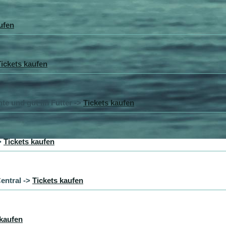
ufen
Tickets kaufen
te und gut im Futter ->
Tickets kaufen
>
Tickets kaufen
entral ->
Tickets kaufen
 kaufen