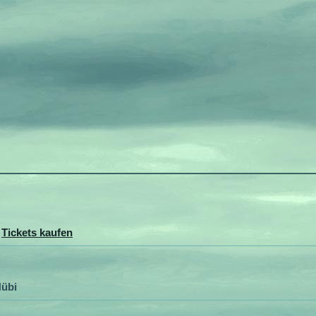
>
Tickets kaufen
übi