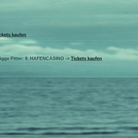
ckets kaufen
ügge Pitter: 9. HAFENCASINO ->
Tickets kaufen