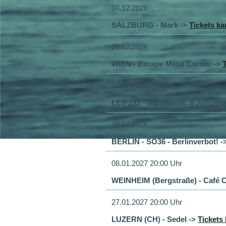
04.12.2026
SALZBURG - Mark ->
Tickets ka
05.12.2026
WIEN - Escape Metal Corner ->
26.12.2026
LEIPZIG - Naumanns: 6 Jahrzehn
29.12.2026
BERLIN - SO36 - Berlinverbot! -
08.01.2027 20:00 Uhr
WEINHEIM (Bergstraße) - Café C
27.01.2027 20:00 Uhr
LUZERN (CH) - Sedel ->
Tickets