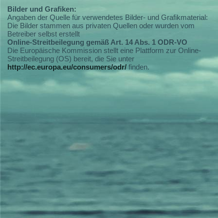
Bilder und Grafiken:
Angaben der Quelle für verwendetes Bilder- und Grafikmaterial:
Die Bilder stammen aus privaten Quellen oder wurden vom
Betreiber selbst erstellt
Online-Streitbeilegung gemäß Art. 14 Abs. 1 ODR-VO
Die Europäische Kommission stellt eine Plattform zur Online-
Streitbeilegung (OS) bereit, die Sie unter
http://ec.europa.eu/consumers/odr/
finden.