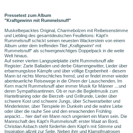
Pressetext zum Album
"Kraftgewinn mit Rummelsnuff"
Muskelbepacktes Original, Charmebolzen mit Reibeisenstimme
und Liebling des gesamtdeutschen Feuilletons: Käpt’n
Rummelsnuff schickt seinen neuesten Wackerstein von einem
Album unter dem treffenden Titel „Kraftgewinn“ mit
Rummelsnuff“ als schwergewichtiges Doppelpack in die weite
Welt hinaus.
Auf seiner vierten Langspielplatte zieht Rummelsnuff alle
Register: Zarte Balladen und derbe Gitarrengewitter, Lieder über
erbarmungslose Kämpfe und über völlige Ergebenheit - diesem
Mann ist nichts Menschliches fremd, und er findet immer wieder
abenteuerliche Reisewege in die Ohren der Lauschenden. Im
Kern macht Rummelsnuff aber immer Musik für Männer …und
deren Sympathisantinnen. Ob er nun die Begleitmusik zum
Hanteltraining oder die Bierzelt- und Grillrunde, Lieder über
schwere Kost und schwere Jungs, über Schwerarbeiter und
Minderleister, über Tierspiele im Dunkeln und die wahre Liebe
oder über die rauhe See und den erwachenden Frühling
anpackt… hier darf ein Mann noch ungeniert ein Mann sein. Die
Mannschaft des Käpt’n Rummelsnuff: erster Maat an Bord,
Christian Asbach steht fürderhin dem Käpt’n mit Stimme und
Inspiration allzeit zur Seite. Neben ihm und Klampfmatrosen