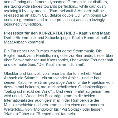
and offspring of a famous dynasty of German liquor distillers,
are taking wide strides towards perfection... while cautiously
avoiding it by any means. “Rummelsnuff & Asbach” will be
released as an album CD, deluxe double CD (with bonus EP
containing remixes and re-interpretations) and as a lovingly
designed vinyl-edition.
Pressetext für den KONZERTBETRIEB - Käpt'n und Maat:
Derbe Strommusik und Schunkelpogo- Käpt'n Rummelsnuff &
Maat Asbach kommen!
Ein Türsteher und Pumper macht derbe Strommusik. Die
Begleitmusik zum Hanteltraining oder zur Bierrunde. Lieder über
über Schwerarbeiter und Kraftsportler, über wahre Freundschaft
und die rauhe See. "Der Käpt’n nimmt dich mit".
Glasklar und kraftvoll, von Tenor bis Bariton, erhebt Maat
Asbach die Stimme – ein strahlender Athlet - und er baut
seinem Käpt’n eine stimmgewaltige Wand für die Projektion von
dessen mal heiteren, mal melancholischen Gedankenflügen.
"Salzig schmeckt der Wind"... Und wenn Fahrt aufgenommen
wird und die Woge dein Boot trägt, kramen die beiden
Internationalisten auch gern mal in der Rumpelkiste der
Musikgeschichte und verrummeln den einen oder anderen
Welterfolg... von "Mongoloid" bis "Poi Soldat"- oder lassen
"Nathalie" über die "Reeperbahn" taumeln.