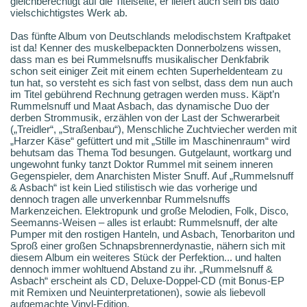
gleichberechtigt auf die Titelseite, er liefert auch sein bis dato
vielschichtigstes Werk ab.
Das fünfte Album von Deutschlands melodischstem Kraftpaket
ist da! Kenner des muskelbepackten Donnerbolzens wissen,
dass man es bei Rummelsnuffs musikalischer Denkfabrik
schon seit einiger Zeit mit einem echten Superheldenteam zu
tun hat, so versteht es sich fast von selbst, dass dem nun auch
im Titel gebührend Rechnung getragen werden muss. Käpt’n
Rummelsnuff und Maat Asbach, das dynamische Duo der
derben Strommusik, erzählen von der Last der Schwerarbeit
(„Treidler“, „Straßenbau“), Menschliche Zuchtviecher werden mit
„Harzer Käse“ gefüttert und mit „Stille im Maschinenraum“ wird
behutsam das Thema Tod besungen. Gutgelaunt, wortkarg und
ungewohnt funky tanzt Doktor Rummel mit seinem inneren
Gegenspieler, dem Anarchisten Mister Snuff. Auf „Rummelsnuff
& Asbach“ ist kein Lied stilistisch wie das vorherige und
dennoch tragen alle unverkennbar Rummelsnuffs
Markenzeichen. Elektropunk und große Melodien, Folk, Disco,
Seemanns-Weisen – alles ist erlaubt: Rummelsnuff, der alte
Pumper mit den rostigen Hanteln, und Asbach, Tenorbariton und
Sproß einer großen Schnapsbrennerdynastie, nähern sich mit
diesem Album ein weiteres Stück der Perfektion... und halten
dennoch immer wohltuend Abstand zu ihr. „Rummelsnuff &
Asbach“ erscheint als CD, Deluxe-Doppel-CD (mit Bonus-EP
mit Remixen und Neuinterpretationen), sowie als liebevoll
aufgemachte Vinyl-Edition.