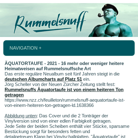
NAVIGATION +
ÄQUATORTAUFE - 2021 - 16 mehr oder weniger heitere
Heimatweisen auf Rummelsnuffsche Art
Das erste reguläre Neualbum seit fünf Jahren steigt in die
deutschen Albumcharts auf Platz 51
ein.
Jörg Scheller von der Neuen Zürcher Zeitung stellt fest:
Rummelsnuffs Äquatortaufe ist von einem heiteren Ton
getragen
https://www.nzz.ch/feuilleton/rummelsnuff-aequatortaufe-ist-
von-einem-heiteren-ton-getragen-ld.1638366
Abbildung unten
: Das Cover und die 2 Tonträger der
Vinylversion sind von einer edlen Farbigkeit getragen.
Jede Seite der beiden Scheiben enthält vier Stücke, sparsame
Bestückung sorgt für besonders fetten und
detailgetreuen Klang bei Vinylschallplatten. "Äquatortaufe" ist