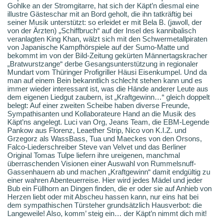
Gohlke an der Stromgitarre, hat sich der Käpt’n diesmal eine
illustre Gästeschar mit an Bord geholt, die ihn tatkräftig bei
seiner Musik unterstützt: so erleidet er mit Bela B. (jawoll, der
von der Ärzten) „Schiffbruch“ auf der Insel des kannibalisch
veranlagten King Khan, wälzt sich mit den Schwermetallpiraten
von Japanische Kampfhörspiele auf der Sumo-Matte und
bekommt im von der Bild-Zeitung gekürten Männertagskracher
„Bratwurstzange“ derbe Gesangsunterstützung in regionaler
Mundart vom Thüringer Profigriller Häusi Eisenkumpel. Und da
man auf einem Bein bekanntlich schlecht stehen kann und es
immer wieder interessant ist, was die Hände anderer Leute aus
dem eigenen Liedgut zaubern, ist „Kraftgewinn…“ gleich doppelt
belegt: Auf einer zweiten Scheibe haben diverse Freunde,
Sympathisanten und Kollaborateure Hand an die Musik des
Käpt’ns angelegt. Luci van Org, Jeans Team, die EBM-Legende
Pankow aus Florenz, Leaether Strip, Nico von K.I.Z. und
Grzegorz als WassBass, Tua und Maeckes von den Orsons,
Falco-Liederschreiber Steve van Velvet und das Berliner
Original Tomas Tulpe liefern ihre ureigenen, manchmal
überraschenden Visionen einer Auswahl von Rummelsnuff-
Gassenhauern ab und machen „Kraftgewinn“ damit endgültig zu
einer wahren Abenteuerreise. Hier wird jedes Mädel und jeder
Bub ein Füllhorn an Dingen finden, die er oder sie auf Anhieb von
Herzen liebt oder mit Abscheu hassen kann, nur eins hat bei
dem sympathischen Türsteher grundsätzlich Hausverbot: die
Langeweile! Also, komm’ steig ein… der Käpt’n nimmt dich mit!