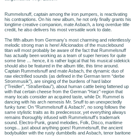
Rummelsnuff, captain among the iron pumpers, is reactivating
his contraptions. On his new album, he not only finally grants his
longtime creative companion, mate Asbach, a long overdue title
credit, he also delivers his most versatile work to date.
The fifth album from Germany's most charming and relentlessly
melodic strong man is here! Aficionados of the musclebound
titan will most probably be aware of the fact that Rummelsnuff
has actually been working as a team of super heroes for quite
some time … hence, it is rather logical that his musical sidekick
should also be featured in the album title, this time around.
Captain Rummelsnuff and mate Asbach, the dynamic duo of
raw electrified sounds (as defined in the German term “derbe
Strommusik”), are singing of the burdens of hard labor
(“Treidler”, “Straßenbau”), about human cattle being fattened up
with that certain cheese from the German “Harz”-region that
many locals consider an acquired taste, while Dr. Rummel is
dancing with his arch nemesis Mr. Snuff to an unexpectedly
funky tune: On “Rummelsnuff & Asbach”, no song follows the
same stylistic traits as its predecessor, yet everything always
remains thoroughly infused with Rummelsnuff's trademark
sound. Electro-Punk, grand melodies, Folk, Disco, maritime
songs... just about anything goes! Rummelsnuff, the ancient
bodybuilder with the rusty dumbbells and Asbach, tenor baritone