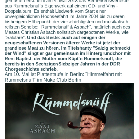
gemastert erscheint am 4. Mai 2018 das Bemerkenswerteste
aus Rummelsnuffs Eigenwerk auf einem CD- und Vinyl-
Doppelalbum. Es enthält Liedwerk vom Start einer
unvergleichlichen Hochseefahrt im Jahre 2004 bis zu deren
bisherigem Höhepunkt: der vielschichtigsten und musikalisch
reifsten Scheibe: "Rummelsnuff & Asbach", natürlich auch des
Maates Christian Asbach solistisch dargebotenen Werke, wie
"Salutare".
Und das Beste: auch auf einigen der
neugeschaffenen Versionen älterer Werke ist jetzt der
grandiose Maat zu hören. Im Titelshanty "Salzig schmeckt
der Wind" singt er gar gemeinsam im Hintergrundchor mit
Reni Baptist, der Mutter vom Käpt'n Rummelsnuff, die
bereits in den Sechziger/Siebziger Jahren in der DDR
Chorgeschichte schrieb.
Am 10. Mai ist Plattentaufe in Berlin: "Himmelfahrt mit
Rummelsnuff" im Nuke Club Berlin