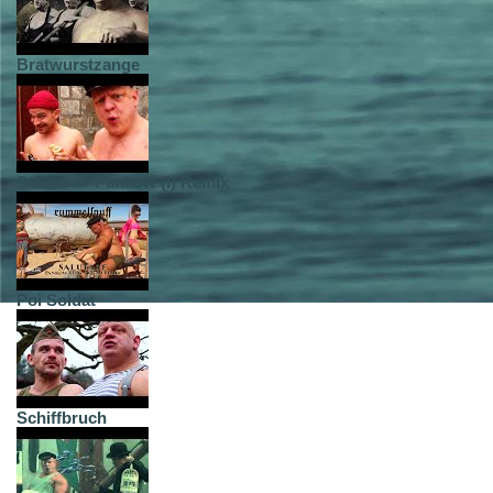
Bratwurstzange
Salutare - Pankow (I) Remix
Poi Soldat
Schiffbruch