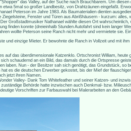
en "Shopper" das Valley, auf der Suche nach Brauchbarem. Um diesen
n etwa 5mal so großer Landbesitz, von Drahtzäunen eingefaßt. Erw
nael Peterson im Jahre 1983. Als Baumaterialien dienten ausgedien
te Ziegelsteine, Fenster und Türen aus Abrißhäusern - kurzum: alles, 
. Der Großstadtmusiker Nathanael wählte diesen Ort wahrscheinlich, w
ng finden konnte (dreieinhalb Stunden Autofahrt sind kein langer W
ren wollte Peterson seine Ranch nicht mehr und vermietete sie. Ein 
ste und einzige Mieter. Er bewohnte die Ranch in Vollzeit und mit ih
es auf das überdimensionale Katzenklo. Ortschronist William, heute g
 sich schaudernd an ein Bild, das damals durch die Ortspresse geist
n laben. Nun - der Besitzer sah sich genötigt, das Grundstück, so be
hat es die deutschen Erwerber gekostet, bis der Mief der flauschigen
nch jetzt ihren Namen.
onder Valley- Dank Tom Whitefeather und seiner Katzen- und inzwisc
ie zuständige Behörde hatte inzwischen auch Denkmal- bzw. Milieusc
indeutige Vorschriften zur Farbauswahl bei Malerarbeiten an den Geb