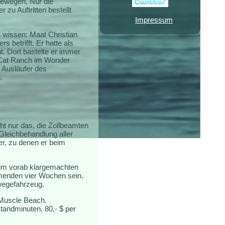
 bewegen. Nur die
zu Auftritten bestellt
Impressum
wissen: Maat Christian
 betrifft. Er hatte als
t. Dort bastelte er immer
 Cat Ranch im Wonder
 Ausläufer des
.
cht nur das, die Zollbeamten
Gleichbehandlung aller
er, zu denen er beim
zum vorab klargemachten
mmenden vier Wochen sein.
wegefahrzeug.
n Muscle Beach.
tandminuten. 80,- $ per