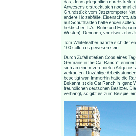
das, denn gelegentlich durchstreif
Anwesens erstreckt sich nochmal ei
Grundstück vom Jazztrompeter Natha
andere Holzabfälle, Eisenschrott, al
auf Schutthalden hätte enden sollen
hektischen L.A., Ruhe und Entspannu
Westen). Dennoch, vor etwa zehn Jah
Tom Whitefeather nannte sich der er
100 sollen es gewesen sein.
Durch Zufall stießen Cops eines Tag
Germans in the Cat Ranch", erinnert
sich an einem verendeten Artgenosse
verkaufen. Unzählige Arbeitsstunden 
beseitigt war. Immerhin hatte die Ra
Bekannt ist die Cat Ranch in ganz W
freundlichen deutschen Besitzer. D
verhängt, so gibt es zum Beispiel e