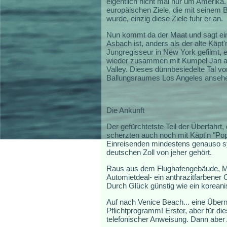
eigentlich nicht mal nur um Amerika.
europäischen Ziele, die mit seinem B
wurde, einzig diese Ziele fuhr er an.
Nun kommt da der Maat und sagt einf
Asbach ist, anders als der alte Käpt
Jungregisseur in New York gefilmt, e
wieder zusammen mit Kumpel Jan au
Valley. Dieses dünnbesiedelte Tal v
Ballungsraumes Los Angeles ansehen.
Die Ankunft
Der gefürchtetste Teil der Überfahrt,
scherzten auch noch mit Käpt'n "Pop
Einreisenden mindestens genauso sym
deutschen Zoll von jeher gehört.
Raus aus dem Flughafengebäude, Mit
Automietdeal- ein anthrazitfarbener
Durch Glück günstig wie ein korean
Auf nach Venice Beach... eine Überna
Pflichtprogramm! Erster, aber für d
telefonischer Anweisung. Dann aber 