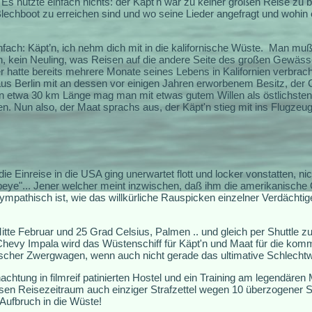
 Es nützte einfach nichts: der Käpt'n war zu keiner großen Reise zu
lechboot zu erreichen sind und wo seine Lieder angefragt und wohin er 
ach: Käpt’n, ich nehm dich mit in die kalifornische Wüste.
Man muß 
'n, kein Neuling, was Reisen auf die andere Seite des großen Gewässers
r hatte bereits mehrere Monate seines Lebens in Kalifornien verbrach
s Berlin mit an dessen vor einigen Jahren erworbenem Besitz, der
on etwa 30 km Länge mag man mit etwas gutem Willen als östlichsten
 Nun also, der Maat sprachs aus, der Käpt'n stieg mit ins Flugzeug
 die Einreise in die USA ging unerwartet flott und locker vonstatten, ni
eye"... Jener welcher meint inzwischen, daß ihm die amerikanische 
pathisch ist, wie das willkürliche Rauspicken einzelner Verdächtig
te Februar und 25 Grad Celsius, Palmen .. und gleich per Shuttle 
 Chevy Impala wird das Wüstenschiff für Käpt'n und Maat für die ko
ischer Zwergwagen, wenn auch nicht gerade das ultimative Schlecht
chtung in filmreif patinierten Hostel und ein Training am legendäre
iesen Reisezeitraum auch einziger Strafzettel wegen 10 überzogener S
Aufbruch in die Wüste!