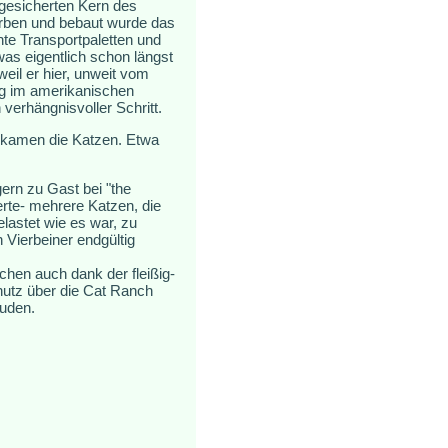
 gesicherten Kern des
orben und bebaut wurde das
te Transportpaletten und
was eigentlich schon längst
eil er hier, unweit vom
eg im amerikanischen
verhängnisvoller Schritt.
m kamen die Katzen. Etwa
ern zu Gast bei "the
erte- mehrere Katzen, die
lastet wie es war, zu
 Vierbeiner endgültig
hen auch dank der fleißig-
hutz über die Cat Ranch
äuden.