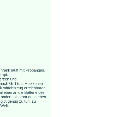
hrank läuft mit Propangas,
umpt.
Kerzen und
ch Grill (mit Holzkohle)
 Kraftfahrzeug erreichbaren
l eben an die Batterie des
s, anders als vom deutschen
gibt genug zu tun, zu
 Welt.