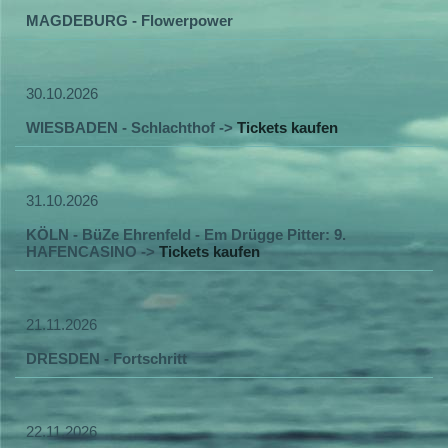
MAGDEBURG - Flowerpower
30.10.2026
WIESBADEN - Schlachthof ->
Tickets kaufen
31.10.2026
KÖLN - BüZe Ehrenfeld - Em Drügge Pitter: 9.
HAFENCASINO ->
Tickets kaufen
21.11.2026
DRESDEN - Fortschritt
22.11.2026