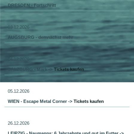
DRESDEN - Fortschritt
03.12.2026
AUGSBURG - demnächst mehr
04.12.2026
SALZBURG - Mark ->
Tickets kaufen
05.12.2026
WIEN - Escape Metal Corner ->
Tickets kaufen
26.12.2026
LEIPZIG - Naumanns: 6 Jahrzehnte und gut im Futter ->